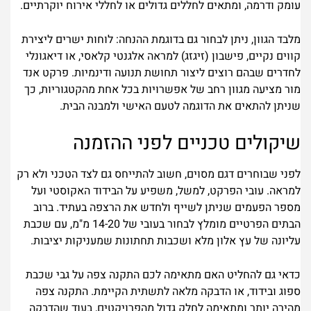
עומק ודרמה, ומתאים לחללים גדולים או לחללי אירוח יוקרתיים.
מלבד הגוון, ניתן לבחור גם בדוגמת ההנחה: לוחות ישרים ליצירת
קווים נקיים, פישבון (זיגזג) למראה אלגנטי קלאסי, או דיאגונלי
לחדרים שבהם רוצים ליצור תחושת תנועה ודינמיות. פרקט אנד
מור מציעה מגוון רחב של אפשרויות בכל אחת מהקטגוריות, כך
שניתן להתאים את הדוגמה לטעם האישי ולמבנה הבית.
שיקולים טכניים לפני ההזמנה
לפני שבוחרים דגם מסוים, חשוב להתייחס גם לצד הטכני ולא רק
למראה. עובי הפרקט, למשל, משפיע על הבידוד האקוסטי ועל
מספר הפעמים שניתן לשייף ולחדש את הרצפה בעתיד. ברוב
הבתים הפרטיים מומלץ לבחור בעובי של 14-20 מ"מ, עם שכבת
עליונה של עץ אלון מלא ושכבות תחתונות שמעניקות יציבות.
כדאי גם להחליט האם מתאימה לכם התקנה צפה על גבי שכבת
ספוג ובידוד, או הדבקה מלאה לתשתית הקיימת. התקנה צפה
מהירה יותר ומתאימה לחלק גדול מהפרויקטים, בעוד שהדבקה