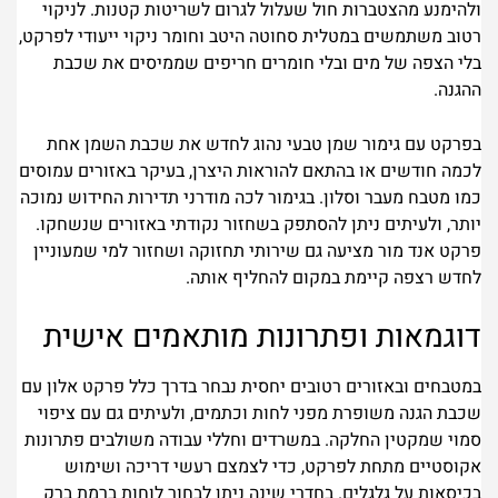
ולהימנע מהצטברות חול שעלול לגרום לשריטות קטנות. לניקוי
רטוב משתמשים במטלית סחוטה היטב וחומר ניקוי ייעודי לפרקט,
בלי הצפה של מים ובלי חומרים חריפים שממיסים את שכבת
ההגנה.
בפרקט עם גימור שמן טבעי נהוג לחדש את שכבת השמן אחת
לכמה חודשים או בהתאם להוראות היצרן, בעיקר באזורים עמוסים
כמו מטבח מעבר וסלון. בגימור לכה מודרני תדירות החידוש נמוכה
יותר, ולעיתים ניתן להסתפק בשחזור נקודתי באזורים שנשחקו.
פרקט אנד מור מציעה גם שירותי תחזוקה ושחזור למי שמעוניין
לחדש רצפה קיימת במקום להחליף אותה.
דוגמאות ופתרונות מותאמים אישית
במטבחים ובאזורים רטובים יחסית נבחר בדרך כלל פרקט אלון עם
שכבת הגנה משופרת מפני לחות וכתמים, ולעיתים גם עם ציפוי
סמוי שמקטין החלקה. במשרדים וחללי עבודה משולבים פתרונות
אקוסטיים מתחת לפרקט, כדי לצמצם רעשי דריכה ושימוש
בכיסאות על גלגלים. בחדרי שינה ניתן לבחור לוחות ברמת ברק