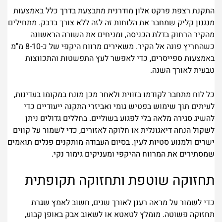
התקנת רצפת פרקט אלון מודרנית מתבצעת בדרך כלל באמצעות
מנגנון קליק שמחבר את הלוחות זה לזה ללא צורך בדבק. מתחילים
מהקיר הרחוק בדלת הכניסה, ומניחים את השורה הראשונה
כשהחריץ פונה אל הקיר. משאירים מרווח היקפי של כ-8-10 מ"מ
באמצעות ספייסרים, כדי לאפשר לעץ התפשטות והתכווצות
טבעית לאורך השנה.
כל לוח מתחבר לקודמו בזווית ולאחר מכן מונח במקומו בעדינות,
לעיתים תוך שימוש בפטיש גומי ואביזרי התקנה ייעודיים כדי
להשיג סגירה מלאה בלי לפגוע בשוליים. בחללים גדולים ניתן
לשקול הנחה דיאגונלית או חלוקה לאזורים, כדי לשמור על קווים
ישרים ולמנוע סטיות לעין. בסיום העבודה מותקנים פנלים תואמים
שמסתירים את המרווח ההיקפי ומעניקים גימור נקי.
תחזוקה שוטפת ותחזוקה תקופתית
כדי לשמור על מראה רענן לאורך שנים, חשוב לאמץ שגרת
תחזוקה פשוטה. מומלץ לטאטא או לשאוב אבק באופן קבוע,