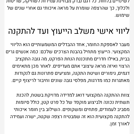
לשינויים בלחות. כל דגם נבדק מבחינת עמידות לשחיקה, שריטות
ולכלוך, כך שהרצפה שומרת על מראה איכותי גם אחרי שנים של
שימוש.
ליווי אישי משלב הייעוץ ועד להתקנה
מעבר לאספקת החומר, אחד ההבדלים המשמעותיים הוא הליווי
המקצועי. הייעוץ מתחיל בהבנת הצרכים שלכם: כמה אנשים גרים
בבית, באילו חדרים מתוכננת הנחת הפרקט, מה גובה התקציב
הרצוי ואיזה מראה עיצובי אתם מעדיפים. לאחר מכן מתאימים
דגמים, גימורים ושיטת התקנה, ומציעים פתרונות גם לנקודות
מאתגרות כמו מדרגות, מפלסי גובה שונים וחיבור לריצוף קיים.
צוות ההתקנה המקצועי דואג למדידה מדויקת בשטח, להכנת
תשתית נכונה ולביצוע מוקפד של כל פרט קטן, כולל סיומות
מסביב לעמודים, פתחים ומשקופים. השילוב בין חומר איכותי
להתקנה מקצועית הוא זה שמבטיח רצפה שקטה, ישרה ועמידה
לאורך זמן.