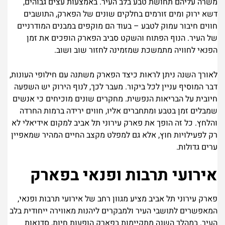
משרה עליהם תחושת טבע בלב העיר. באמצעות עצים גבוהים,
דשא ירוק ומים זורמים בחלקים שונים של הפארק, התושבים
חווים חיבור עמוק לטבע – בעוד הם מוקפים במבנים המודרניים
של העיר. הנוף הפתוח והשקט סביב הפארק הופכים את זמן
הפנאי לחוויה מתמשכת שמזמינה לחזור שוב ושוב.
לאורך השנה ניתן לראות כיצד הפארק משתנה עם חילופי העונות,
דבר המוסיף עניין לכל ביקור. מעבר לכך, לנוף הירוק יש השפעה
חיובית על הבריאות הנפשית. מחקרים שונים מוכיחים כי אנשים
שמבלים זמן בטבע ומתחברים אליו, חווים ירידה ברמות החרדה
והלחץ. כל זה הופך את פארק עירוני תל אביב למקום אידיאלי לא
רק לפעילויות חוץ, אלא גם למפלט מקצב החיים המהיר שמאפיין
ערים גדולות.
אירועי תרבות ופנאי בפארק
פארק עירוני תל אביב מציע מגוון רחב של אירועי תרבות ופנאי,
המאפשרים לתושבי העיר ולמבקרים ליהנות מאווירה ייחודית בלב
העיר. במהלך השנה מתקיימות בפארק הופעות חיות, סדנאות