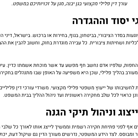
עורך דין פלילי מקצועי בגן יבנה, מגן על זכויותיכם במשפט.
 יסוד וההגדרה
ות בסדר הציבורי, בביטחון, בגוף, בחירות או ברכוש. בישראל, דיני ה
כלכליות ושחיתות ציבורית. כל עבירה מוגדרת בחוק, וחשוב להבין את ה
החפות, שלפיו אדם נחשב חף מפשע עד אשר מוכחת אשמתו כדין. עיקרו
מעורב בהליך פלילי, שכן היא משפיעה על האופן שבו מתנהלים בחקירה
לחשיבותו של ייעוץ משפטי פלילי מקצועי. משרדי עורכי דין פליליים מק
נן כראוי לכל שלב מחקירה ראשונית ועד ניהול ההליך בבית המשפט.
יצוג וניהול תיקי הגנה
ם אף לפני פתיחת חקירה רשמית וממשיך לייצג אותו לאורך כל שלבי 
ור ומבוסס. לצד הידע המשפטי, נדרשים מעורך הדין גם שיקול דעת, יכול