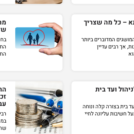
א – כל מה שצריך
מה
של
ושגים המדוברים ביותר
בחי
, אך רבים עדיין
החש
וא
החי
ניהול ועד בית
הח
זכ
עב
ועד בית בצורה קלה ונוחה
על חשיבות עליונה לחיי
רבי
במק
שהם