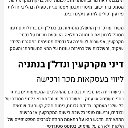
ומצמצמת את מרחב הפתרונות. לעומת זאת, בדיקה מוקדמת של
מסמכים, חישובי מיסוי ותכנון אסטרטגיית פעולה בהליכי חדלות
פירעון יכולים למנוע נזקים רבים.
משרד עורכי דין המשלב מומחיות גם בנדל"ן וגם בחדלות פירעון
מסוגל לבחון את התמונה המלאה: השפעת חובות על נכסי
מקרקעין, אפשרות לשמירה על נכסים מסוימים במסגרת הליכי
שיקום, והשלכות של בחירות שונות על התא המשפחתי והעסק.
דיני מקרקעין ונדל"ן בנתניה
ליווי בעסקאות מכר ורכישה
רכישת דירה או מכירת נכס הם מהמהלכים המשמעותיים ביותר
בחיי משפחה או עסק. במשרד דבול ושות' מתבצע ליווי מסודר של
כל שלבי העסקה: בדיקת זכויות, ניסוח חוזה, קשר עם שמאים
ובנקים, ורישום סופי בלשכת רישום המקרקעין או ברשות
המתאימה. הדגש הוא על התאמת החוזה לצרכים הספציפיים של
הלקוח ולא רק על שימוש בטופס סטנדרטי.