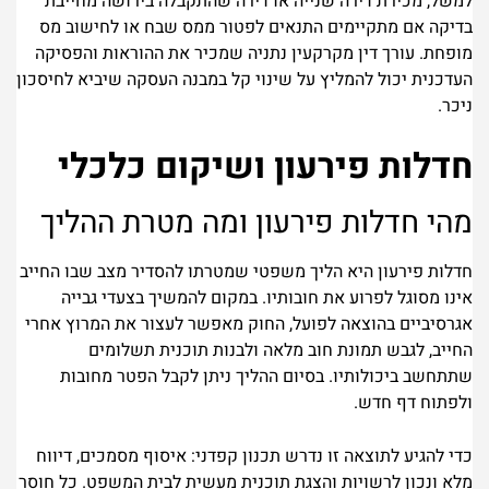
למשל, מכירת דירה שנייה או דירה שהתקבלה בירושה מחייבת
בדיקה אם מתקיימים התנאים לפטור ממס שבח או לחישוב מס
מופחת. עורך דין מקרקעין נתניה שמכיר את ההוראות והפסיקה
העדכנית יכול להמליץ על שינוי קל במבנה העסקה שיביא לחיסכון
ניכר.
חדלות פירעון ושיקום כלכלי
מהי חדלות פירעון ומה מטרת ההליך
חדלות פירעון היא הליך משפטי שמטרתו להסדיר מצב שבו החייב
אינו מסוגל לפרוע את חובותיו. במקום להמשיך בצעדי גבייה
אגרסיביים בהוצאה לפועל, החוק מאפשר לעצור את המרוץ אחרי
החייב, לגבש תמונת חוב מלאה ולבנות תוכנית תשלומים
שתתחשב ביכולותיו. בסיום ההליך ניתן לקבל הפטר מחובות
ולפתוח דף חדש.
כדי להגיע לתוצאה זו נדרש תכנון קפדני: איסוף מסמכים, דיווח
מלא ונכון לרשויות והצגת תוכנית מעשית לבית המשפט. כל חוסר