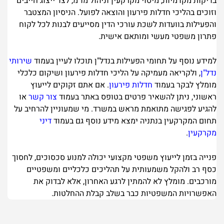
בדיקות מקדמיות, מיסוי מקרקעין וניהול מו"מ, לצד ייצוג חייבים
וזוכים בהליכי חדלות פירעון והוצאה לפועל. הניסיון המצטבר
והפעילות בוועדות לשכת עורכי הדין מסייעים לבנות לכל לקוח
פתרון משפטי מעשי ומותאם אישית.
למידע נוסף על תחומי הפעילות בנדל"ן תוכלו לעיין בעמוד
שירותי
נדל"ן
, ולקריאה מעמיקה על הליכי חדלות פירעון ושיקום כלכלי
מומלץ לבקר בעמוד
חדלות פירעון
. אם אתם זקוקים לייעוץ
ראשוני, ניתן להשאיר פרטים בטופס באתר בעמוד
צור קשר
או
להגיע לפגישה מתואמת מראש במשרד. מי שמעוניין להרחיב על
תחום המקרקעין בנתניה ימצא מידע נוסף גם בעמוד
דיני
מקרקעין
.
פנייה בזמן לייעוץ משפטי מקצועי יכולה למנוע סכסוכים, לחסוך
כסף רב ולהקל משמעותית על תהליכים כלכליים ומשפטיים
מורכבים. מומלץ לא להמתין לרגע האחרון, אלא לבדוק את
האפשרויות המשפטיות כבר בשלב קבלת ההחלטות.