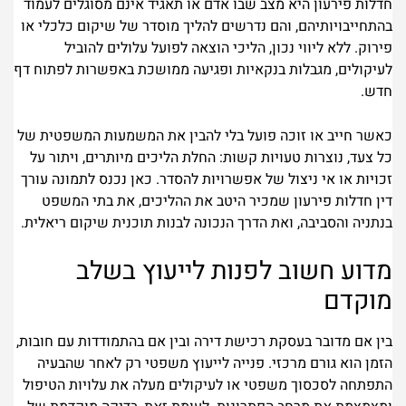
חדלות פירעון היא מצב שבו אדם או תאגיד אינם מסוגלים לעמוד
בהתחייבויותיהם, והם נדרשים להליך מוסדר של שיקום כלכלי או
פירוק. ללא ליווי נכון, הליכי הוצאה לפועל עלולים להוביל
לעיקולים, מגבלות בנקאיות ופגיעה ממושכת באפשרות לפתוח דף
חדש.
כאשר חייב או זוכה פועל בלי להבין את המשמעות המשפטית של
כל צעד, נוצרות טעויות קשות: החלת הליכים מיותרים, ויתור על
זכויות או אי ניצול של אפשרויות להסדר. כאן נכנס לתמונה עורך
דין חדלות פירעון שמכיר היטב את ההליכים, את בתי המשפט
בנתניה והסביבה, ואת הדרך הנכונה לבנות תוכנית שיקום ריאלית.
מדוע חשוב לפנות לייעוץ בשלב
מוקדם
בין אם מדובר בעסקת רכישת דירה ובין אם בהתמודדות עם חובות,
הזמן הוא גורם מרכזי. פנייה לייעוץ משפטי רק לאחר שהבעיה
התפתחה לסכסוך משפטי או לעיקולים מעלה את עלויות הטיפול