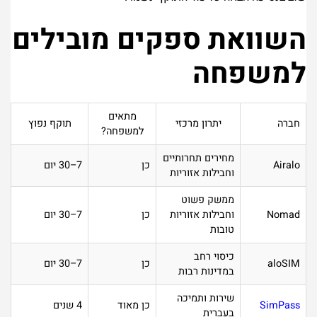
השוואת ספקים מובילים
למשפחה
מתאים
חברה
יתרון מרכזי
תוקף נפוץ
למשפחה?
מחירים תחרותיים
Airalo
כן
7–30 יום
וחבילות אזוריות
ממשק פשוט
Nomad
וחבילות אזוריות
כן
7–30 יום
טובות
כיסוי רחב
aloSIM
כן
7–30 יום
במדינות רבות
שירות ותמיכה
SimPass
כן מאוד
4 שנים
בעברית