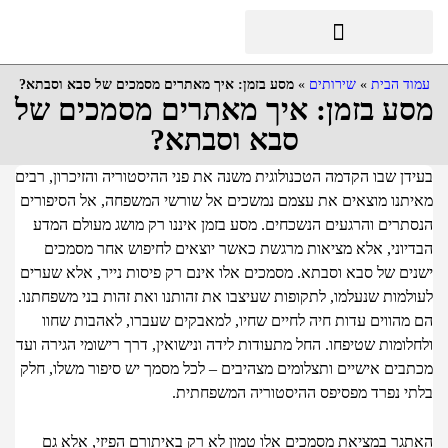
ד הבית
»
שירותים
»
מסע בזמן: איך מאתרים מסמכים של סבא וסבתא?
ע בזמן: איך מאתרים מסמכים של
סבא וסבתא?
ן שבו הקדמה הטכנולוגית משנה את פני ההיסטוריה והזיכרון, רבים
תנו מוצאים את עצמם נמשכים אל שורשי המשפחה, אל הסיפורים
תרים והרגעים הנשכחים. מסע בזמן איננו רק מושג מעולם המדע
יוני, אלא מציאות מרגשת כאשר יוצאים לחיפוש אחר מסמכים
ים של סבא וסבתא. מסמכים אלו אינם רק פיסות נייר, אלא שערים
למות שנעלמו, לתקופות שעיצבו את זהותנו ואת זהות בני משפחתנו.
מהווים עדות חיה לחיים שחיו, למאבקים שעברו, לאהבות שחוו
ומות שטיפחו. החל מתעודות לידה ונישואין, דרך רישומי הגירה ועד
בים אישיים ותצלומים מצהיבים – לכל מסמך יש סיפור משלו, חלק
י נפרד מפסיפס ההיסטוריה המשפחתית.
גר במציאת מסמכים אלו טמון לא רק באיתורם הפיזי, אלא גם