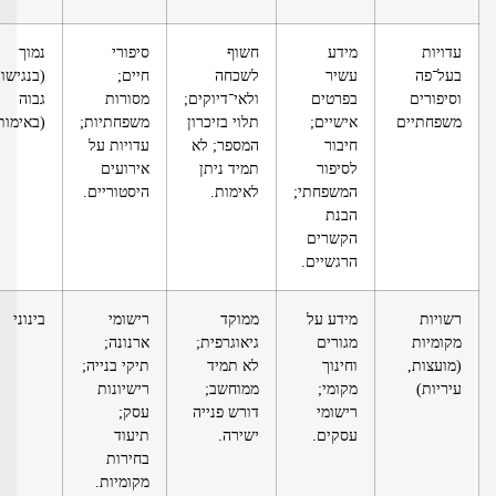
דויות
מידע
חשוף
סיפורי
נמוך
על־פה
עשיר
לשכחה
חיים;
(בנגישות),
סיפורים
בפרטים
ולאי־דיוקים;
מסורות
גבוה
שפחתיים
אישיים;
תלוי בזיכרון
משפחתיות;
(באימות)
חיבור
המספר; לא
עדויות על
לסיפור
תמיד ניתן
אירועים
המשפחתי;
לאימות.
היסטוריים.
הבנת
הקשרים
הרגשיים.
שויות
מידע על
ממוקד
רישומי
בינוני
קומיות
מגורים
גיאוגרפית;
ארנונה;
מועצות,
וחינוך
לא תמיד
תיקי בנייה;
יריות)
מקומי;
ממוחשב;
רישיונות
רישומי
דורש פנייה
עסק;
עסקים.
ישירה.
תיעוד
בחירות
מקומיות.