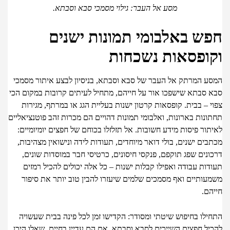
מסע אל העבר: גילוי מסמכי סבא וסבתא.
ש באלבומי תמונות ישנים
ופסאות נשכחות
ע המרתק אל העבר של סבא וסבתא, בניסיון לבצע איתור מסמכי
 סבתא שישפכו אור על חייהם, מתחיל לעיתים קרובות במקום הכי
 – בבית. קופסאות קרטון ישנות בעליית הגג או במרתף, מגירות
נות בארונות, ואלבומי תמונות דהויים הם מכרות זהב פוטנציאליים
ור פיסות מידע חשובות. אל תזלזלו בכוחם של חפצים יומיומיים:
ים ישנים, בולי דואר מיוחדים, תעודות לידה ונישואין מצהיבות,
נים שפג תוקפם, פנקסי חיסונים, כרטיסי חבר במוסדות שונים,
ות עבודה ואפילו קבלות ישנות – כל אלה יכולים להכיל רמזים
עותיים ואף מסמכים שלמים שיעזרו להבין טוב יותר את סיפור
הם.
ילו בחיפוש שיטתי ומסודר: הקדישו זמן לכל פינה בבית שעשויה
יל חפצים השייכים לסבא וסבתא. אם הם עדיין בחיים, שאלו היכן