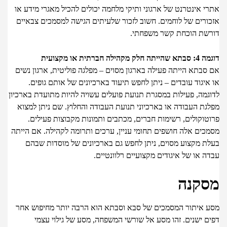
 אינטרנט של ארגוני ותיקי מלחמה יכולים להכיל מאגרי מידע או
ורים של לוחמים. חשוב לזכור שלעיתים הגישה למסמכים צבאיים
שת הוכחת קשר משפחתי.
קהילה חברתית או מקצועית
סבתא הייתה פעילה בארגון מסוים – מפלגה פוליטית, ארגון נשים
יגוד עובדים – ניתן לחפש תיעוד בארכיונים של אותם גופים.
גמה, פעילות במסגרת תנועת פועלים עשויה להיות מתועדת בארכיון
גת העבודה או בארכיוני תנועת העבודה והחלוץ. שם ניתן למצוא
טוקולים, רשימות חברים, מכתבים ותמונות מקבוצות פעילים.
כים אלה חושפים תחומי עניין, ערכים ותרומה לקהילה. אם הייתה
ת מקצוע מסוים, ניתן לחפש גם בארכיונים של מוסדות שבהם
 או של איגודים מקצועיים רלוונטיים.
קנה
 איתור המסמכים של סבא וסבתא הוא הרבה יותר מחיפוש אחר
ם ישנים. זהו מסע אל שורשי המשפחה, מסע של גילוי עצמי