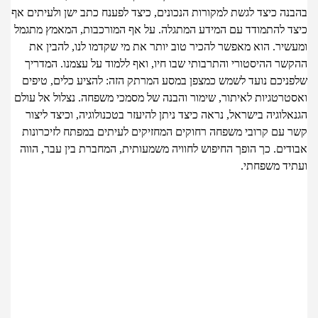
נה כיצד לגשת למקורות הנכונים, כיצד לפענח כתב ישן ולעיתים אף
ד להתמודד עם המידע המתגלה. על אף המורכבות, המאמץ מתגמל
שיר. הוא מאפשר להכיר טוב יותר את מי שקדמו לנו, להבין את
שר ההיסטורי והתרבותי שבו חיו, ואף ללמוד על עצמנו. המדריך
ניכם נועד לשמש כמצפן במסע המרתק הזה: להציע כלים, טיפים
טרטגיות לאיתור, שימור והבנה של מסמכי משפחה. נצלול אל עולם
לוגיה בישראל, נראה כיצד ניתן להיעזר בטכנולוגיה, וכיצד ליצור
 עם קרובי משפחה רחוקים המחזיקים לעיתים במפתח לזיכרונות
דים. כך הופך החיפוש לחוויה משמעותית, המחברת בין עבר, הווה
יד משפחתי.