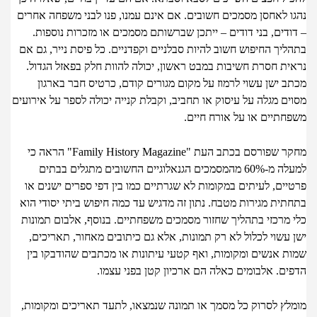
ו לאחסן מסמכים חשובים. אם אינם עמנו, פנו לבני משפחה אחרים
דים, בני דודים – ייתכן שברשותם מסמכים או מזכרות נוספות.
יך החיפוש חשוב להיות סבלניים וקפדניים. כל פיסת נייר, גם אם
ית חסרת חשיבות במבט ראשון, יכולה להוות חלק בפאזל הגדול.
ב ישן עשוי לרמוז על מקום מגורים קודם, כרטיס חבר בארגון
ם מגלה על עיסוק או תחביב, וקבלת קנייה יכולה לספר על אירועים
חתיים או על אורח חיים.
מחקר שפורסם בכתב העת "Family History Magazine" הראה כי
למעלה מ-60% מהמסמכים הגנאלוגיים החשובים מתגלים בבתים
ים, לעיתים במקומות לא שגרתיים כמו בין דפי ספרים ישנים או
ית מגירות מטבח. נתון זה מדגיש עד כמה חיפוש ביתי יסודי הוא
 מרכזי בתהליך שחזור מסמכים משפחתיים. בנוסף, אלבום תמונות
עשוי לכלול לא רק תמונות, אלא גם כיתובים מאחור, תאריכים,
ת אנשים ומקומות, ואף קטעי עיתונות או מכתבים שהודבקו בין
ים. אלבומים כאלה הם ארכיון קטן בפני עצמו.
לץ לסרוק כל מסמך או תמונה שנמצאו, לתעד תאריכים ומקומות,