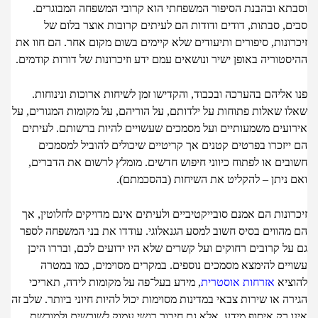
תא ובהבנת הסיפור המשפחתי הוא קרובי המשפחה המבוגרים.
ם, סבתות, דודים ודודות הם לעיתים קרובות אוצר בלום של
ונות, סיפורים ותיעודים שלא קיימים בשום מקום אחר. הם חוו את
טוריה באופן ישיר ונושאים עמם ידע וזיכרונות של דורות קודמים.
אליהם בהערכה ובכבוד, והקדישו זמן לשיחות ארוכות ונינוחות.
ו שאלות פתוחות על ילדותם, על הוריהם, על מקומות המגורים, על
ועים משמעותיים ועל מסמכים שעשויים להיות ברשותם. לעיתים
ייזכרו בפרטים קטנים אך קריטיים שיכולים להוביל למסמכים
בים או לפתוח כיווני חיפוש חדשים. מומלץ לרשום את הדברים,
 ניתן – להקליט את השיחות (בהסכמתם).
ונות הם אמנם סובייקטיביים ולעיתים אינם מדויקים לחלוטין, אך
מהווים בסיס חשוב למסע הגנאלוגי. עודדו את בני המשפחה לספר
ל קרובים רחוקים ועל קשרים שלא היו ידועים לכם, ובררו היכן
יים להימצא מסמכים נוספים. במקרים מסוימים, כמו במטרה
ציא
אזרחות אוסטרית
, מידע בעל־פה על מקומות לידה, תאריכי
ה או שירות צבאי במדינות מסוימות יכול להיות חיוני ביותר. שלב זה
ו רק איסוף מידע, אלא גם חיבור רגשי עמוק לשורשים ולמורשת.