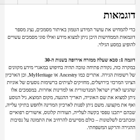
גמאות
 להמחיש את עושר המידע הטמון באיתור מסמכים, נציג מספר
אות הממחישות היכן ניתן למצוא מידע ואילו סוגי מסמכים עשויים
יע במסע הגילוי.
ח אירופה בשנות ה-30
רה כזה, נקודת פתיחה טובה תהיה בחיפוש במאגרי מידע מקוונים
של רשומות הגירה. אתרים כמו Ancestry או MyHeritage, וכן הארכיון
ני המרכזי בירושלים, מחזיקים לעיתים ברשימות נוסעים של אוניות
יעו לארץ ישראל המנדטורית או למדינות אחרות. במסמכים אלו
ן למצוא את שם האונייה, תאריך ההגעה, מקום המוצא, גיל הנוסע
את מקצועו. משם ניתן לפנות לארכיון המדינה ולחפש בתיקי עלייה,
ם ייתכנו טפסי בקשה לעלייה, תעודות קלונוס, אישורים רפואיים
תבים לשלטונות – כולם מסייעים להרחיב את התמונה על נסיבות
ירה והרקע המשפחתי.