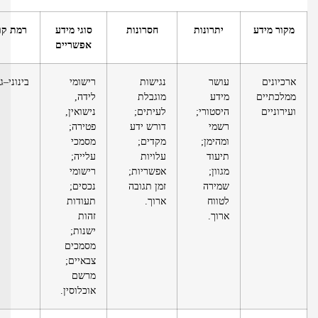
קור מידע
יתרונות
חסרונות
סוגי מידע
רמת קושי
אפשריים
רכיונים
עושר
נגישות
רישומי
בינוני–גבוה
מלכתיים
מידע
מוגבלת
לידה,
עירוניים
היסטורי;
לעיתים;
נישואין,
רשמי
דורש ידע
פטירה;
ומהימן;
מקדים;
מסמכי
תיעוד
עלויות
עלייה;
מגוון;
אפשריות;
רישומי
שמירה
זמן תגובה
נכסים;
לטווח
ארוך.
תעודות
ארוך.
זהות
ישנות;
מסמכים
צבאיים;
מרשם
אוכלוסין.