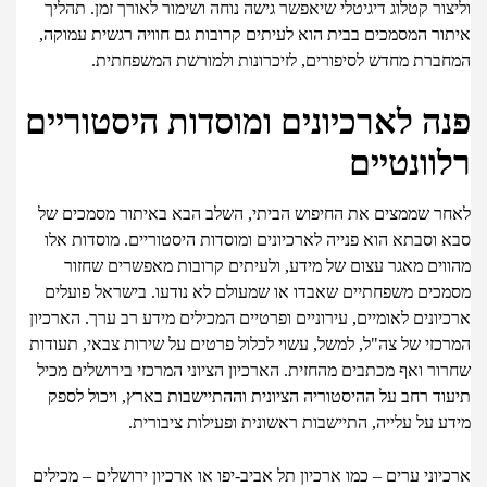
ור קטלוג דיגיטלי שיאפשר גישה נוחה ושימור לאורך זמן. תהליך
ור המסמכים בבית הוא לעיתים קרובות גם חוויה רגשית עמוקה,
ברת מחדש לסיפורים, לזיכרונות ולמורשת המשפחתית.
ה לארכיונים ומוסדות היסטוריים
וונטיים
ר שממצים את החיפוש הביתי, השלב הבא באיתור מסמכים של
וסבתא הוא פנייה לארכיונים ומוסדות היסטוריים. מוסדות אלו
וים מאגר עצום של מידע, ולעיתים קרובות מאפשרים שחזור
כים משפחתיים שאבדו או שמעולם לא נודעו. בישראל פועלים
ונים לאומיים, עירוניים ופרטיים המכילים מידע רב ערך. הארכיון
כזי של צה"ל, למשל, עשוי לכלול פרטים על שירות צבאי, תעודות
ר ואף מכתבים מהחזית. הארכיון הציוני המרכזי בירושלים מכיל
וד רחב על ההיסטוריה הציונית וההתיישבות בארץ, ויכול לספק
 על עלייה, התיישבות ראשונית ופעילות ציבורית.
וני ערים – כמו ארכיון תל אביב-יפו או ארכיון ירושלים – מכילים