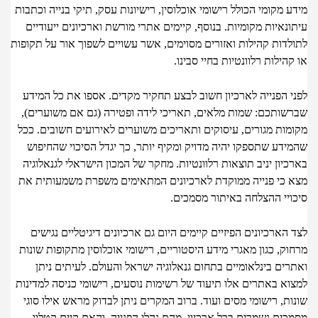
 מקומי הכולל רישומי אוכלוסין, רישיונות עסק, תיקי בנייה וכתבות
נאיות מקומיות. בנוסף, קיימים אתרי מורשת וארכיונים ייעודיים
לדות קהילות ואזורים מסוימים, אשר עשויים לשפוך אור על תקופות
הילות רלוונטיות בחיי סבינו.
י הפנייה לארכיון חשוב לבצע תחקיר מקדים. אספו את כל המידע
שותכם: שמות מלאים, תאריכי לידה ופטירה (גם אם משוערים),
מות מגורים, עיסוקים ותאריכים משוערים לאירועים חשובים. ככל
ידע שתספקו יהיה מדויק ומקיף יותר, כך יגדל הסיכוי שהחיפוש
יון יניב תוצאות רלוונטיות. מחקר של המכון הישראלי לגנאלוגיה
 כי פנייה ממוקדת לארכיונים המתאימים משפרת משמעותית את
ויי ההצלחה באיתור מסמכים.
הארכיונים הפיזיים קיימים היום גם ארכיונים דיגיטליים נגישים
ק, כגון מאגרי מידע היסטוריים, רישומי אוכלוסין מתקופות שונות
ים בינלאומיים בתחום גנאלוגיה ישראל והעולם. לעיתים ניתן
וא באתרים אלו תיעוד של רשימות נוסעים, רישומי כניסה למדינות
ת, רישומי מסים ועוד. ברוב המקרים ניתן לבדוק מראש אילו סוגי
כים נשמרים בכל ארכיון, מהם נהלי הפנייה, והאם קיים קטלוג