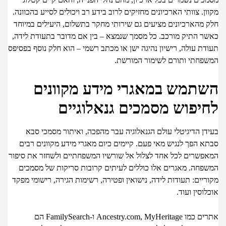
ן. צוותי הארכיונים מחזיקים לרוב בידע רב ויכולים לסייע בהכוונה.
 מהארכיונים מציעים גם שירותי מחקר בתשלום, היעילים במיוחד
ר התיק מורכב. כל מסמך שנמצא – בין אם מדובר בתעודת לידה,
ת עולה, רישיון נהיגה ישן או מכתב רשמי – הוא חלק נוסף בפסיפס
פחתי ותורם לשימור המורשת.
תמש במאגרי מידע מקוונים
יפוש מסמכים גנאלוגיים
דן הדיגיטלי עולם הגנאלוגיה עבר מהפכה, ואיתור מסמכי סבא
א הפך לנגיש מאי פעם. קיימים כיום מאגרי מידע מקוונים רבים
פשרים לכל אחד לצלול אל שורשיו המשפחתיים ולשחזר את סיפור
פחה. מאגרים אלו כוללים לעיתים קרובות סריקות של מסמכים
יים: תעודות לידה, נישואין ופטירה, רשימות הגירה, רישומי מפקד
וסין ועוד.
אתרים כמו Ancestry.com, MyHeritage ו-FamilySearch הם