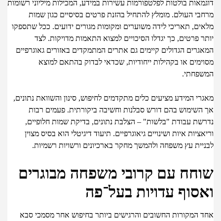
מאות בולטות לפלטפורמות עשירות במידע, המכילות מיליוני רשומות
בי העולם. מומלץ להתחיל בהזנת פרטים בסיסיים כגון שמות
ים, תאריכי לידה משוערים ומקומות מגורים ידועים. ככל שתספקו
 פרטים, כך יגדלו הסיכויים למצוא התאמות מדויקות. לצד
גרים הגדולים קיימים גם אתרים המתמקדים באזורים גאוגרפיים
ימים או בקהילות ייחודיות, שכדאי לבדוק בהתאם למוצא
פחתי.
י המידע מציעים כלים מתקדמים לחיפוש, סינון והשוואת נתונים,
השימוש בהם דורש סבלנות וחשיבה ביקורתית. פעמים רבות
שת עבודת "בלשות" – הצלבת נתונים, בדיקת שמות חלופיים,
ציות איות ושינויים גיאוגרפיים. תיעוד דיגיטלי הוא בסיס מצוין
יית עץ משפחה ולהמשך מחקר בארכיונים ורשויות רשמיות.
חח עם קרובי משפחה מבוגרים
סוף עדויות בעל־פה
 המקורות החשובים והרגישים ביותר בחיפוש אחר מסמכי סבא