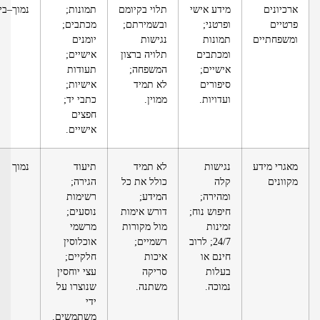
רכיונים
מידע אישי
תלוי בקיומם
תמונות;
נמוך–בינוני
רטיים
ופרטני;
ובשמירתם;
מכתבים;
משפחתיים
תמונות
נגישות
יומנים
ומכתבים
תלויה ברצון
אישיים;
אישיים;
המשפחה;
תעודות
סיפורים
לא תמיד
אישיות;
ועדויות.
ממוין.
כתבי יד;
חפצים
אישיים.
אגרי מידע
נגישות
לא תמיד
תיעוד
נמוך
קוונים
קלה
כולל את כל
הגירה;
ומהירה;
המידע;
רשימות
חיפוש נוח;
דורש אימות
נוסעים;
זמינות
מול מקורות
מרשמי
24/7; לרוב
רשמיים;
אוכלוסין
חינם או
איכות
חלקיים;
בעלות
סריקה
עצי יוחסין
נמוכה.
משתנה.
שנוצרו על
ידי
משתמשים.