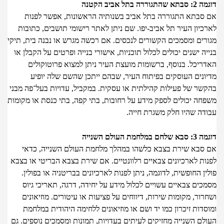
ררה בתל אביב הקטנה
סבתא התגוררה בתל אביב בשנותיה הראשונות, אפשר לפנות
יון העיר תל אביב-יפו. שם ניתן לאתר רישומי תושבים, כתובות
רים ומסמכים הקשורים לנכסים. אם רכשה מגרש או נבנה בית, תיקי
ה ישנים יכולים לכלול תוכניות, אישורי בנייה ופרטים על הקבלן או
ריכל. בנוסף, ברשומות מועצת העיר ניתן למצוא פרוטוקולים
ונים העוסקים בפיתוח העיר, שבהם ייתכן שהשם שלה יופיע
שר של פעילות קהילתית או עסקית. במקביל, עדויות בעל־פה מבני
חה יכולים לספק מידע על רחובות, בתי קפה, בתי כנסת או מקומות
דה שהיו חלק משגרת חייה.
מלחמת העולם השנייה
סבא שירת בצבא כלשהו במהלך מלחמת העולם השנייה, כדאי
ות לארכיונים צבאיים רלוונטיים. אם שירת בצבא הבריטי או בצבא
ן החופשית, לדוגמה, ניתן לפנות לארכיונים בבריטניה או בפולין.
ים צבאיים עשויים לכלול מידע על יחידה, דרגה, תאריכי גיוס
ור, מקומות שירות, דיווחים על פציעות או עיטורים. מוזיאונים
דות זיכרון כמו יד ושם או מוזיאונים ללחימה היהודית במלחמת
ם השנייה מחזיקים לעיתים בעדויות, תמונות ומסמכים נוספים. גם