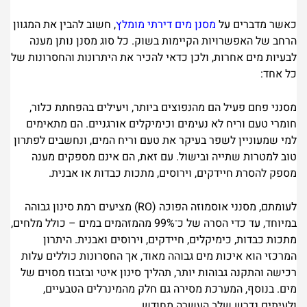
כאשר מדברים על
מסנן מים דירתי מומלץ
, חשוב להבין את המגוון
הרחב של האפשרויות הקיימות בשוק. כל סוג מסנן נותן מענה
לבעיות מים אחרות, ולכן כדאי להכיר את היתרונות והחסרונות של
כל אחד:
מסנני פחם פעיל הם מהנפוצים ביותר, ויעילים בהפחתת כלור,
חומרי טעם וריח לא נעימים וכימיקלים אורגניים. הם מתאימים
למי שמעוניין לשפר בעיקר את טעם וריח המים, ונחשבים לפתרון
טוב למטרות שתייה ובישול. עם זאת, הם אינם מספקים מענה
מספק להסרת חיידקים, וירוסים, מתכות כבדות או אבנית.
לעומתם, מסנני אוסמוזה הפוכה (RO) מציעים רמת סינון גבוהה
במיוחד, עד כדי הסרה של כ־99% מהמזהמים במים – כולל מלחים,
מתכות כבדות, כימיקלים, חיידקים, וירוסים ואבנית. היתרון
המרכזי הוא איכות מים גבוהה מאוד, אך החסרונות כוללים עלות
רכישה והתקנה גבוהות יותר, תהליך סינון איטי ובזבוז מסוים של
מים. בנוסף, המערכת מסירה גם חלק מהמינרלים הטבעיים,
ולעיתים נדרש שלב העשרה מחודש.