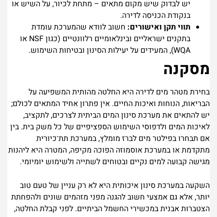
יש לבדוק שיש מקום מתאים – מתחת לכיור, על השיש או
בנקודת הכניסה לדירה.
תווי תקן ואישורים:
חשוב לוודא שהמערכת עומדת
בתקנים ישראליים ובינלאומיים רלוונטיים (כגון NSF או
WQA), המעידים על יעילות הסינון ובטיחות השימוש.
מסקנה
בחירת מטהר מים לדירה היא החלטה מהותית המשפיעה על
הבריאות, הנוחות ואיכות החיים. אין פתרון אחיד המתאים לכולם;
יש להתאים את מערכת סינון המים הביתית לצרכים, לתקציב,
לאיכות המים ולדפוסי השימוש הספציפיים של כל משק בית. בין
אם תבחרו בפילטר מים לברז מומלץ, במערכת תת־כיורית
מתקדמת או במערכת אוסמוזה הפוכה מקיפה, המטרה היא ליהנות
מגישה קבועה למים נקיים ובטוחים לשתייה ולשימוש יומיומי.
השקעה במערכת סינון איכותית היא לא רק עניין של טעם טוב
יותר, אלא גם אמצעי חשוב להגנה מפני מזהמים שונים ולהפחתת
הצטברות אבנית במכשירי החשמל הביתיים. לפני קבלת החלטה,