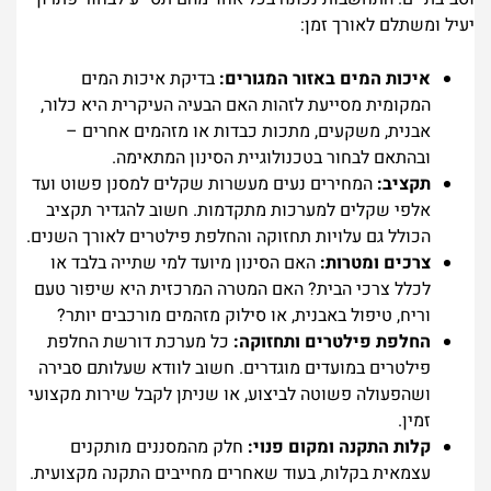
יעיל ומשתלם לאורך זמן:
איכות המים באזור המגורים:
בדיקת איכות המים
המקומית מסייעת לזהות האם הבעיה העיקרית היא כלור,
אבנית, משקעים, מתכות כבדות או מזהמים אחרים –
ובהתאם לבחור בטכנולוגיית הסינון המתאימה.
תקציב:
המחירים נעים מעשרות שקלים למסנן פשוט ועד
אלפי שקלים למערכות מתקדמות. חשוב להגדיר תקציב
הכולל גם עלויות תחזוקה והחלפת פילטרים לאורך השנים.
צרכים ומטרות:
האם הסינון מיועד למי שתייה בלבד או
לכלל צרכי הבית? האם המטרה המרכזית היא שיפור טעם
וריח, טיפול באבנית, או סילוק מזהמים מורכבים יותר?
החלפת פילטרים ותחזוקה:
כל מערכת דורשת החלפת
פילטרים במועדים מוגדרים. חשוב לוודא שעלותם סבירה
ושהפעולה פשוטה לביצוע, או שניתן לקבל שירות מקצועי
זמין.
קלות התקנה ומקום פנוי:
חלק מהמסננים מותקנים
עצמאית בקלות, בעוד שאחרים מחייבים התקנה מקצועית.