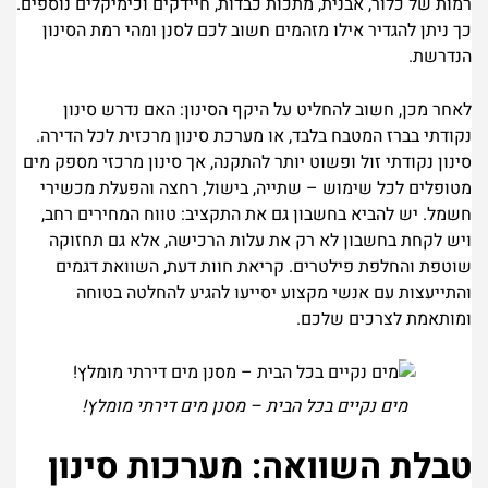
רמות של כלור, אבנית, מתכות כבדות, חיידקים וכימיקלים נוספים.
כך ניתן להגדיר אילו מזהמים חשוב לכם לסנן ומהי רמת הסינון
הנדרשת.
לאחר מכן, חשוב להחליט על היקף הסינון: האם נדרש סינון
נקודתי בברז המטבח בלבד, או מערכת סינון מרכזית לכל הדירה.
סינון נקודתי זול ופשוט יותר להתקנה, אך סינון מרכזי מספק מים
מטופלים לכל שימוש – שתייה, בישול, רחצה והפעלת מכשירי
חשמל. יש להביא בחשבון גם את התקציב: טווח המחירים רחב,
ויש לקחת בחשבון לא רק את עלות הרכישה, אלא גם תחזוקה
שוטפת והחלפת פילטרים. קריאת חוות דעת, השוואת דגמים
והתייעצות עם אנשי מקצוע יסייעו להגיע להחלטה בטוחה
ומותאמת לצרכים שלכם.
מים נקיים בכל הבית – מסנן מים דירתי מומלץ!
טבלת השוואה: מערכות סינון