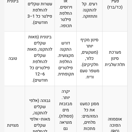
פעיל
או
בינונית
רעים. קל
עשרות שקלים
(כד/ברז)
וירוסים.
להתקנה
להחלפת
החלפת
ותחזוקה.
פילטר כל 1–3
פילטר
חודשים).
תכופה.
בינונית (מאות
סינון מקיף
דורש
שקלים
יותר
התקנה
להתקנה, מאות
מערכת
(משקעים,
מקצועית.
שקלים
סינון
כלור,
טובה
החלפת
להחלפת
תלת־שלבית
חלקיקים).
פילטרים
פילטרים כל
משפר טעם
תקופתית.
6–12
וריח.
חודשים).
יקרה
יותר.
גבוהה (אלפי
מסנן כמעט
מבזבזת
שקלים
את כל
מים
להתקנה,
המזהמים:
(פסולת).
אוסמוזה
מאות–אלפי
מלחים,
מוציאה
הפוכה
שקלים
מצוינת
מתכות
גם
(RO)
להחלפת