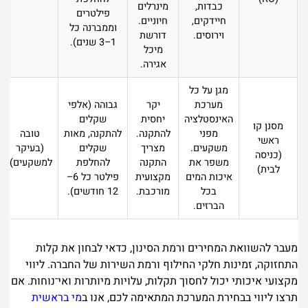
כבדות,
מינרלים
פילטרים
חיידקים,
חיוניים.
וממברנה כל
וירוסים.
דורשת
1–3 שנים).
מיכל
אגירה.
מגן על כל
מערכת
יקר
גבוהה (אלפי
האינסטלציה
יחסית
שקלים
מסנן קו
מפני
להתקנה.
להתקנה, מאות
טובה
ראשי
משקעים.
מצריך
שקלים
(בעיקר
(כניסה
משפר את
התקנה
להחלפת
למשקעים).
לבית)
איכות המים
מקצועית
פילטר כל 6–
בכל
מורכבת.
12 חודשים).
הברזים.
מעבר להשוואת המחירים ורמת הסינון, כדאי לבחון את קלות
התחזוקה, זמינות חלקי החילוף ורמת השירות של החברה. ליווי
מקצועי איכותי יכול לחסוך תקלות, עלויות מיותרות ואי־נוחות. אם
תרצו ליווי בבחירת המערכת המתאימה לכם, אנו ב
מי בראשית