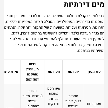
מים דירתיות
כדי לסייע בקבלת החלטה מושכלת, להלן טבלת השוואה בין סוגי
המסננים הדירתיים הפופולריים. הטבלה מציגה מאפיינים כלליים,
יתרונות, חסרונות ועלויות משוערות של התקנה ותחזוקה. הנתונים
הם בגדר הערכה בלבד, ויכולים להשתנות בהתאם ליצרן, לדגם,
למתקין ולתנאי השטח. מומלץ להתייעץ עם גורם מקצועי לפני
בחירה סופית, כדי לוודא התאמה מדויקת למצב המים ולצרכי
השימוש בביתכם.
עלות
משוערת
סוג מסנן
יתרונות
חסרונות
מידת סינון
(התקנה
ותחזוקה)
אינו מסנן
נמוכה
מתכות
מפחית
(עשרות–מאות
כבדות,
כלור, ריחות
שקלים
מסנן פחם
חיידקים
וטעמים
להתקנה,