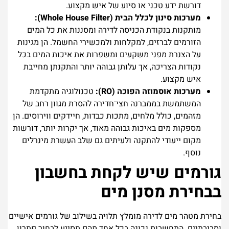
דורשת ידע טכני או סיוע של איש מקצוע.
מערכות סינון לכלל הבית (Whole House Filter):
מותקנות בנקודת הכניסה לדירה ומסננות את כל המים
הזורמים לברזים, למקלחות ולמכשירי החשמל. הן מגינות
על הצנרת מפני משקעים ומשפרות את איכות המים בכל
נקודות הצריכה, אך עלותן גבוהה יותר והתקנתן מחייבת
איש מקצוע.
מערכות אוסמוזה הפוכה (RO):
טכנולוגיה מתקדמת
המשתמשת בממברנה חצי־חדירה להסרת מגוון רחב של
מזהמים, כולל מלחים, מתכות כבדות, חיידקים ווירוסים. הן
מספקות מים באיכות גבוהה מאוד, אך יקרות יותר, דורשות
מקום ייעודי להתקנה ולעיתים גם שלב העשרת מינרלים
נוסף.
גורמים שיש לקחת בחשבון
בבחירת מסנן מים
בחירת מטהר מים לדירה מומלץ תלויה בשילוב של גורמים אישיים
וסביבתיים. התחשבות נכונה בכל אחד מהם תסייע לבחור פתרון