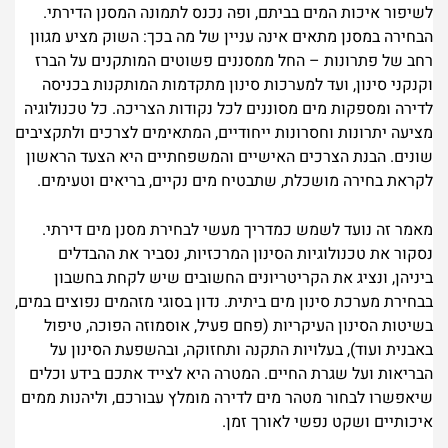
לשיפור איכות המים בביתם, ופה נכנס לתמונה המסנן הדירתי.
הבחירה במסנן מתאים אינה עניין של מה בכך: השוק מציע מגוון
רחב של פתרונות – החל ממסננים פשוטים המותקנים על הברז
וקנקני סינון, ועד למערכות סינון מתקדמות המותקנות בכניסה
לדירה ומספקות מים מסוננים לכל נקודות הצריכה. כל טכנולוגיה
מציעה יתרונות וחסרונות ייחודיים, המתאימים לצרכים ולתקציבים
שונים. הבנת הצרכים האישיים והמשפחתיים היא הצעד הראשון
לקראת בחירה מושכלת, שתבטיח מים נקיים, בריאים וטעימים.
מאמר זה נועד לשמש כמדריך מעשי לבחירת מסנן מים דירתי.
נסקור את טכנולוגיות הסינון המרכזיות, נסביר את ההבדלים
ביניהן, ונציג את הקריטריונים החשובים שיש לקחת בחשבון
בבחירת מערכת סינון מים ביתית. נדון בסוגי מזהמים נפוצים במים,
בשיטות הסינון העיקריות (פחם פעיל, אוסמוזה הפוכה, טיפול
באבנית ועוד), בעלויות התקנה ותחזוקה, ובהשפעת הסינון על
הבריאות ועל שגרת החיים. המטרה היא לצייד אתכם בידע וכלים
שיאפשרו לבחור מטהר מים לדירה מומלץ עבורכם, וליהנות ממים
איכותיים ושקט נפשי לאורך זמן.