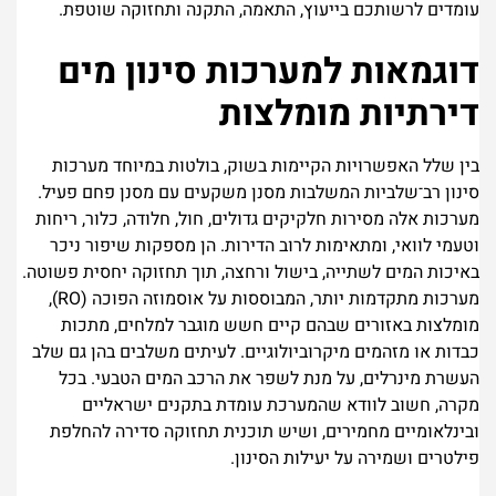
עומדים לרשותכם בייעוץ, התאמה, התקנה ותחזוקה שוטפת.
דוגמאות למערכות סינון מים
דירתיות מומלצות
בין שלל האפשרויות הקיימות בשוק, בולטות במיוחד מערכות
סינון רב־שלביות המשלבות מסנן משקעים עם מסנן פחם פעיל.
מערכות אלה מסירות חלקיקים גדולים, חול, חלודה, כלור, ריחות
וטעמי לוואי, ומתאימות לרוב הדירות. הן מספקות שיפור ניכר
באיכות המים לשתייה, בישול ורחצה, תוך תחזוקה יחסית פשוטה.
מערכות מתקדמות יותר, המבוססות על אוסמוזה הפוכה (RO),
מומלצות באזורים שבהם קיים חשש מוגבר למלחים, מתכות
כבדות או מזהמים מיקרוביולוגיים. לעיתים משלבים בהן גם שלב
העשרת מינרלים, על מנת לשפר את הרכב המים הטבעי. בכל
מקרה, חשוב לוודא שהמערכת עומדת בתקנים ישראליים
ובינלאומיים מחמירים, ושיש תוכנית תחזוקה סדירה להחלפת
פילטרים ושמירה על יעילות הסינון.