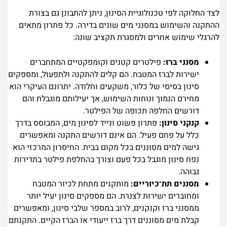
לצד החלוקה לפי טכנולוגיית הסינון, ניתן להתבונן גם בצורת
ההתקנה והשימוש במסנני מים שונים בדירה. כל פתרון מתאים
להרגלי שימוש אחרים ולמסגרת תקציב שונה:
מסנני ברז:
פילטרים קטנים וקומפקטיים המתחברים
ישירות לברז המטבח. הם קלים להתקנה ולתפעול, ומספקים
סינון בסיסי של כלור, משקעים וחלודה. יתרונם העיקרי הוא
מחירם הנמוך ונוחות השימוש, אך יעילותם מוגבלת והם
דורשים החלפה תכופה של הפילטר.
קנקני סינון:
פתרון פשוט ונייד לסינון מים, המבוסס בדרך
כלל על פחם פעיל. הם אינם דורשים התקנה ומאפשרים
גישה למים מסוננים בכל מקום בבית. החיסרון המרכזי הוא
נפח סינון מוגבל בכל פעם וצורך בהחלפת פילטר בתדירות
גבוהה.
מסננים תת־כיוריים:
מותקנים מתחת לכיור המטבח
ומחוברים ישירות לצנרת. הם מספקים סינון יעיל יותר
ממסנני ברז וקנקנים, לרוב במספר שלבי סינון, ומאפשרים
קבלת מים מסוננים דרך ברז ייעודי או הברז הקיים. התקנתם