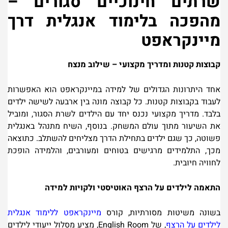
שרתים חינוכיים סגורים
–
מהפכה בלימוד אנגלית דרך
מיינקראפט
קבוצות קטנות ומדריך מקצועי – שילוב מנצח
אחד היתרונות הגדולים של למידה במיינקראפט הוא האפשרות
לעבוד בקבוצות קטנות. כל קבוצה מונה בין ארבעה לשישה ילדים
בלבד. מדריך מקצועי נכנס יחד עם הילדים לשרת הסגור, ומוביל
את השיעור מתוך עולם המשחק. בנוסף, השיח מתנהל באנגלית
פשוטה, כך שגם ילדים בתחילת הדרך מצליחים להשתלב. כתוצאה
מכך, התלמידים מרגישים בטוחים ומעורבים, והלמידה הופכת
לחוויה חיובית
.
התאמה לילדים על הרצף האוטיסטי ולקויות למידה
בשונה משיטות מסורתיות, קורס
מ
י
ינקראפט ללימוד אנגלית
לילדים על הרצף
,
של
English Room
,
מציע מסלול ייעודי לילדים