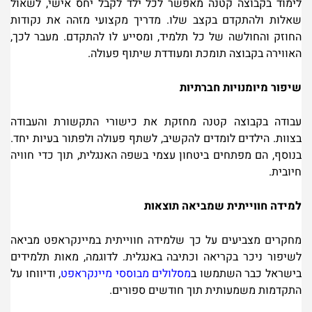
לימוד בקבוצה קטנה מאפשר לכל ילד לקבל יחס אישי, לשאול
שאלות ולהתקדם בקצב שלו. מדריך מקצועי מזהה את נקודות
החוזק והחולשה של כל תלמיד, ומסייע לו להתקדם. מעבר לכך,
האווירה בקבוצה תומכת ומעודדת שיתוף פעולה
.
שיפור מיומנויות חברתיות
עבודה בקבוצה קטנה מחזקת את כישורי התקשורת והעבודה
בצוות. הילדים לומדים להקשיב, לשתף פעולה ולפתור בעיות יחד.
בנוסף, הם מפתחים ביטחון עצמי בשפה האנגלית, תוך כדי חוויה
חיובית
.
למידה חווייתית שמביאה תוצאות
מחקרים מצביעים על כך שלמידה חווייתית במיינקראפט מביאה
לשיפור ניכר בקריאה וכתיבה באנגלית. לדוגמה, מאות תלמידים
בישראל כבר השתמשו ב
מסלולי
ם
מבוססי מיינקראפט
, ודיווחו על
התקדמות משמעותית תוך חודשים ספורים
.