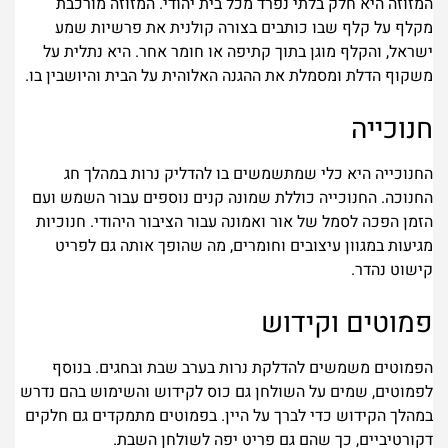
המזוזה היא חלק בלתי נפרד מכל בית יהודי. המזוזה מורכבת
מקלף על קלף שבו כותבים בצורה קולנית את פרשיות שמע
ישראל, והקלף מוגן בתוך קתיפה או חומר אחר. היא נתלית על
משקוף הדלת ומסמלת את ההגנה האלוהית על הבית והיושבין בו.
חנוכייה
החנוכייה היא כלי שמתשמשים בו להדליק נרות במהלך חג
החנוכה. החנוכייה כוללת שמונה קנים נוספים עבור השמש ועם
הזמן הפכה לסמל של אור ואמונה עבור הציבור היהודי. חנוכיות
מגיעות במגוון עיצובים וחומרים, מה שהופך אותה גם לפריט
קישוט נהדר.
פמוטים וקידוש
הפמוטים משמשים להדלקת נרות בערב שבת ובחגים. בנוסף
לפמוטים, שמים על השולחן גם כוס לקידוש והשימוש בהם נדרש
במהלך הקידוש כדי לברך על היין. בפמוטים מתמקדים גם חלקים
דקורטיביים, כך שהם גם פריט יפה לשולחן השבת.