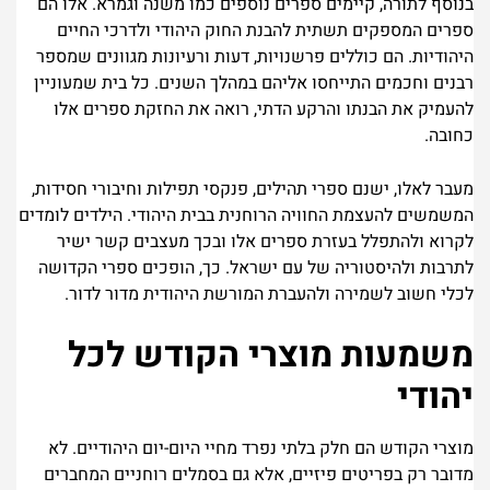
בנוסף לתורה, קיימים ספרים נוספים כמו משנה וגמרא. אלו הם
ספרים המספקים תשתית להבנת החוק היהודי ולדרכי החיים
היהודיות. הם כוללים פרשנויות, דעות ורעיונות מגוונים שמספר
רבנים וחכמים התייחסו אליהם במהלך השנים. כל בית שמעוניין
להעמיק את הבנתו והרקע הדתי, רואה את החזקת ספרים אלו
כחובה.
מעבר לאלו, ישנם ספרי תהילים, פנקסי תפילות וחיבורי חסידות,
המשמשים להעצמת החוויה הרוחנית בבית היהודי. הילדים לומדים
לקרוא ולהתפלל בעזרת ספרים אלו ובכך מעצבים קשר ישיר
לתרבות ולהיסטוריה של עם ישראל. כך, הופכים ספרי הקדושה
לכלי חשוב לשמירה ולהעברת המורשת היהודית מדור לדור.
משמעות מוצרי הקודש לכל
יהודי
מוצרי הקודש הם חלק בלתי נפרד מחיי היום-יום היהודיים. לא
מדובר רק בפריטים פיזיים, אלא גם בסמלים רוחניים המחברים