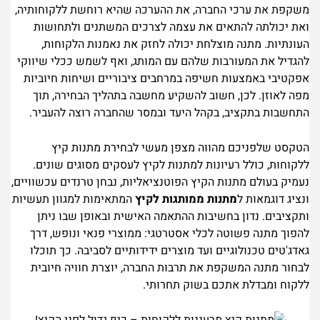
משקפת את ערכי החברה, את ההערכה שהיא רוחשת ללקוחותיה,
ואת יכולתה להתאים את עצמה לצרכים המשתנים ולתחושות
העונתיות. מתנה מוצלחת יכולה לחזק את נאמנות הלקוחות,
להגדיל את המעורבות שלהם עם המותג, ואף לשמש ככלי שיווקי
אפקטיבי באמצעות חשיפה במרחבים ציבוריים ושיחות חיוביות
מפה לאוזן. לכן, חשוב להשקיע מחשבה בתהליך הבחירה, תוך
התחשבות בתקציב, בקהל היעד ובמסר שהחברה רוצה להעביר.
הטקסט שלפניכם מהווה מצפן מעשי לבחירת מתנות קיץ
ללקוחות, כולל רעיונות למתנות לקיץ לעסקים מסוגים שונים.
נעמיק בעולם מתנות הקיץ הפוטנציאליות, נבחן טרנדים עכשוויים,
ונציג דוגמאות ל
מתנות ממותגות לקיץ
המתאימות למגוון תעשיות
ותקציבים. נדון בחשיבות ההתאמה האישית ובאופן שבו ניתן
להפוך מתנה פשוטה לכלי אסטרטגי: ממוצרי פנאי ונופש, דרך
גאדג'טים טכנולוגיים ועד מוצרים ידידותיים לסביבה. כך תוכלו
לבחור מתנה המשקפת את תרבות החברה, יוצרת חוויה חיובית
ללקוח ומבדלת אתכם בשוק תחרותי.