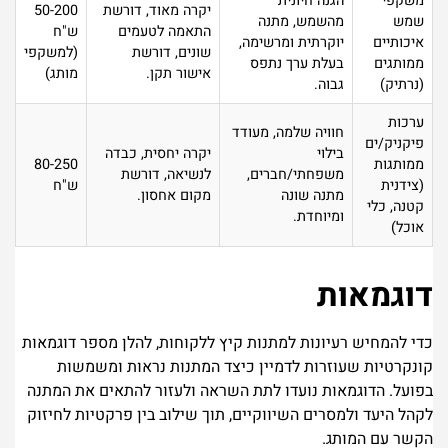
משקפי
הגנה חיונית
יקרה מאוד, דורשת
50-200
שמש
מהשמש, מתנה
התאמה לטעמים
ש"ח
איכותיים
יוקרתית ומרשימה,
שונים, דורשת
(למשקפי
ממותגים
בעלת ערך נתפס
אישור תקן.
מותג)
(נרתיק)
גבוה.
ערכות
חוויה שלמה, מעודד
פיקניק/ים
בילוי
יקרה יחסית, כבדה
ממותגות
80-250
משפחתי/חברים,
לנשיאה, דורשת
(צידנית
ש"ח
מתנה שונה
מקום אחסון.
קטנה, כלי
ומיוחדת.
אוכל)
דוגמאות
כדי להמחיש רעיונות למתנות קיץ ללקוחות, להלן מספר דוגמאות
קונקרטיות שעוזרות לדמיין כיצד המתנות נראות ומשמשות
בפועל. הדוגמאות נועדו לתת השראה ולעזור להתאים את המתנה
לקהל היעד ולמסרים השיווקיים, תוך שילוב בין פרקטיות לחיזוק
הקשר עם המותג.