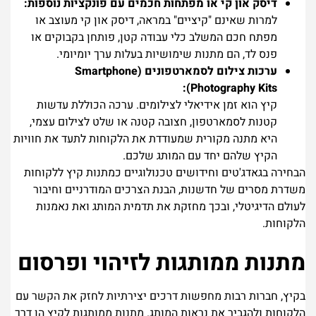
דיסק און קי או מפתחות חכמים עם פונקציות נוספות:
למרות שאינם "קיציים" במראה, דיסק און קי מעוצב או
מפתח חכם המשלב כלי עבודה קטן, פותחן בקבוקים או
פנס לד, הם מתנות שימושיות בעלות ערך יומיומי.
ערכות צילום לסמארטפונים (Smartphone
Photography Kits):
קיץ הוא זמן אידיאלי לצילומים. ערכה הכוללת עדשות
קטנות לסמארטפון, חצובה קטנה או שלט לצילום עצמי,
היא מתנה מקורית שמעודדת את הלקוחות לתעד את חוויות
הקיץ שלהם יחד עם המותג שלכם.
הבחירה בגאדג'טים וחידושים טכנולוגיים כמתנות קיץ ללקוחות
משדרת מסרים של חדשנות, הבנת הצרכים המודרניים וחיבור
לעולם הדיגיטלי, ובכך מחזקת את תדמית המותג ואת נאמנות
הלקוחות.
מתנות ממותגות לזיהוי ופרסום
בקיץ, חברות רבות מחפשות דרכים יצירתיות לחזק את הקשר עם
הלקוחות ולהגביר את נראות המותג. מתנות ממותגות לקיץ הן דרך