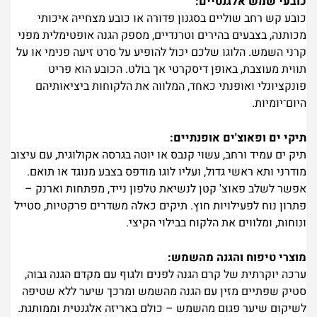
כובעי שמש אלגנטיים:
כובע קש רחב שוליים בסגנון פדורה או כובע מצחייה איכותי
מכותנה, בצבעים בהירים וטרנדיים, מספק הגנה אופטימלית מפני
קרני השמש. הלוגו שלכם יכול להופיע על סרט זיעה פנימי או על
תווית מעוצבת, באופן דיסקרטי אך בולט. הכובע הוא פריט
פונקציונלי ואופנתי כאחד, המלווה את הלקוחות ביציאותיהם
היום־יומיות.
תיקי ים ופאוצ'ים אופנתיים:
תיק ים עמיד ורחב, עשוי קנבס או יוטה בגרסה אקולוגית, עם עיצוב
מודרני ותא ראשי גדול, ועליו לוגו מודפס בצבע מנוגד או תואם.
אפשר לשלב פאוצ' קטן לנשיאת טלפון נייד, מפתחות וארנק –
פתרון נוח לפעילויות חוץ. תיקים כאלה משדרים פרקטיות, סטייל
ונוחות, ומלווים את הלקוח בבילוי הקיצי.
מוצרי טיפוח והגנה מהשמש:
ערכה יוקרתית של קרם הגנה לפנים ולגוף עם מקדם הגנה גבוה,
סטיק שפתיים מזין עם הגנה מהשמש ומרכך שיער ללא שטיפה
לשיקום שיער פגום מהשמש – כולם באריזה אלגנטית וממותגת.