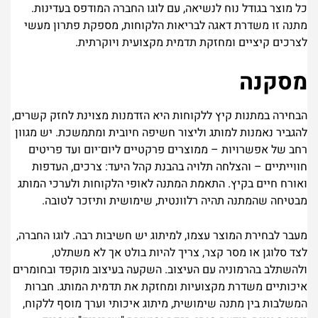
כל מוצר בגודל נוח לנשיאה, עם לוגו החברה המודפס בעדינות.
מתנה זו משדרת דאגה לבריאות הלקוחות, מספקת פתרון מעשי
לצרכים קיציים ומחזקת תדמית מקצועית ויוקרתית.
מסקנה
הבחירה במתנות קיץ ללקוחות היא הזדמנות מצוינת לחזק קשרים,
להגביר נאמנות למותג וליצור חשיפה חיובית ומתמשכת. יש מגוון
רחב של אפשרויות – ממוצרים פרקטיים ליום־יום ועד פריטים
חווייתיים – והצלחה תלויה בהבנת קהל היעד: צרכים, העדפות
ואורח חיים בקיץ. התאמת המתנה לאופי הלקוחות ולערכי המותג
מבטיחה שהמתנה תהיה רלוונטית, שימושית ותיזכר לטובה.
מעבר לבחירת המוצר עצמו, למיתוג יש חשיבות רבה. לוגו החברה,
לצד סלוגן או מסר קצר, צריך להיות בולט אך לא משתלט,
ולהשתלב בהרמוניה עם העיצוב. השקעה בעיצוב מוקפד ובחומרים
איכותיים משדרת מקצועיות ומחזקת את תדמית המותג. חברות
המשלבות בין מתנה שימושית, מיתוג איכותי וערך מוסף ללקוח,