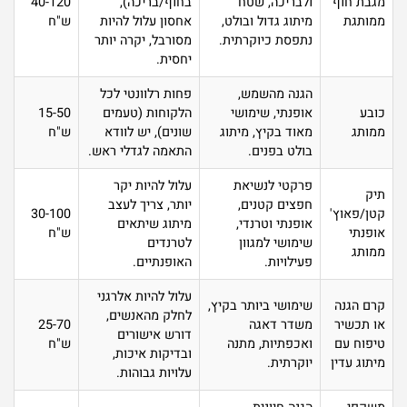
מגבת חוף
ולבריכה, שטח
בחוף/בריכה),
40-120
ממותגת
מיתוג גדול ובולט,
אחסון עלול להיות
ש"ח
נתפסת כיוקרתית.
מסורבל, יקרה יותר
יחסית.
הגנה מהשמש,
פחות רלוונטי לכל
כובע
אופנתי, שימושי
הלקוחות (טעמים
15-50
ממותג
מאוד בקיץ, מיתוג
שונים), יש לוודא
ש"ח
בולט בפנים.
התאמה לגדלי ראש.
פרקטי לנשיאת
עלול להיות יקר
תיק
חפצים קטנים,
יותר, צריך לעצב
קטן/פאוץ'
30-100
אופנתי וטרנדי,
מיתוג שיתאים
אופנתי
ש"ח
שימושי למגוון
לטרנדים
ממותג
פעילויות.
האופנתיים.
עלול להיות אלרגני
קרם הגנה
שימושי ביותר בקיץ,
לחלק מהאנשים,
או תכשיר
משדר דאגה
25-70
דורש אישורים
טיפוח עם
ואכפתיות, מתנה
ש"ח
ובדיקות איכות,
מיתוג עדין
יוקרתית.
עלויות גבוהות.