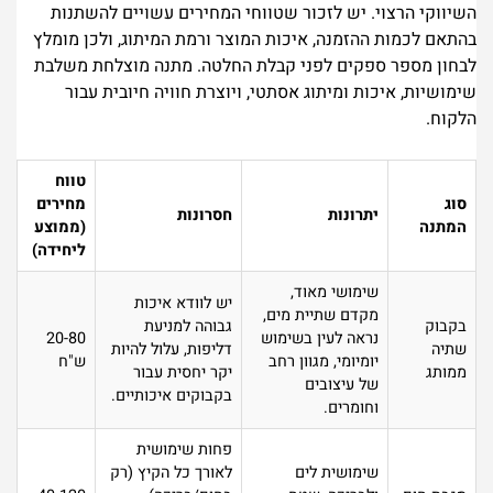
השיווקי הרצוי. יש לזכור שטווחי המחירים עשויים להשתנות
בהתאם לכמות ההזמנה, איכות המוצר ורמת המיתוג, ולכן מומלץ
לבחון מספר ספקים לפני קבלת החלטה. מתנה מוצלחת משלבת
שימושיות, איכות ומיתוג אסתטי, ויוצרת חוויה חיובית עבור
הלקוח.
טווח
סוג
מחירים
יתרונות
חסרונות
המתנה
(ממוצע
ליחידה)
שימושי מאוד,
יש לוודא איכות
מקדם שתיית מים,
בקבוק
גבוהה למניעת
נראה לעין בשימוש
20-80
שתיה
דליפות, עלול להיות
יומיומי, מגוון רחב
ש"ח
ממותג
יקר יחסית עבור
של עיצובים
בקבוקים איכותיים.
וחומרים.
פחות שימושית
שימושית לים
לאורך כל הקיץ (רק