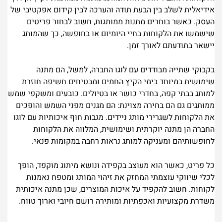
אידיאלית לשלב בין הבעת תודה והערכה לבין קידום אפקטיבי של
העסק. כאשר בוחרים מתנות ממותגות, חשוב לבחור פריטים
שישמשו את הלקוחות בחיי היומיום או בחופשה, כך שהמותג
יישאר בתודעתם לאורך זמן.
בקבוקי שתייה מבודדים עם לוגו החברה, למשל, הם מתנה
שימושית במיוחד בימי הקיץ החמים ומבטיחים חשיפה חוזרת
למותג בבתי קפה, בחדרי כושר או בטיולים. כובעים ומשקפי שמש
ממותגים גם הם בחירה מצוינת: הם מגנים מפני השמש והופכים
את הלקוחות לשגרירי מותג ניידים. מגבות חוף איכותיות עם לוגו
החברה הן מתנה יוקרתית ושימושית, המלווה את הלקוחות
לחופשותיהם ומעניקה למותג נראות רחבה במקומות פנאי.
כל פריט, כאשר הוא מעוצב בקפידה ונושא מיתוג מוקפד, הופך
לכלי שיווקי עוצמתי המחזק את זיהוי המותג ומטפח נאמנות
לקוחות. חשוב להקפיד על איכות המוצרים, שכן מתנה איכותית
משדרת מקצועיות ואכפתיות ומותירה רושם חיובי וארוך טווח.