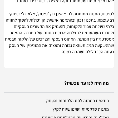
ייהנו מבניית תודעת מותג חזקה ומיצירת "שגרירים" נאמנים.
לסיכום, מתנות ממותגות לקיץ אינן רק "פינוק", אלא כלי שיווקי
רב עוצמה. בתכנון נכון ובהתאמה אישית, הן יכולות להפוך לחוויה
בלתי נשכחת עבור הלקוחות, להעמיק את הקשרים העסקיים
ולתרום משמעותית להצלחה ארוכת הטווח של החברה. התאמה
אסטרטגית בין המתנה, האתוס העסקי והצרכים של הלקוח תבטיח
שההשקעה תניב תשואה גבוהה ותעצים את המוניטין של העסק
בעונה הכי קלילה ושמחה בשנה.
מה היה לנו עד עכשיו?
התאמת המתנה לסוג הלקוחות והעסק
מתנות פרקטיות ושימושיות לקיץ
גאדג'טים וחידושים טכנולוגיים מרעננים