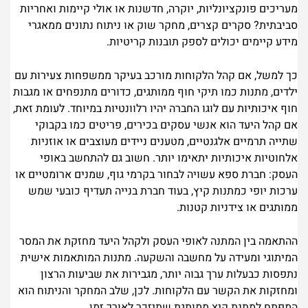
מעריכים פונקציונליות, יוקרה, חדשנות או אולי קיימות ואחריות
סביבתית? סקרים קצרים, מחקר שוק או ניתוח נתונים ממאגרי
מידע קיימים יכולים לספק תובנות קריטיות.
כך למשל, אם קהל הלקוחות מורכב בעיקר ממשפחות צעירות עם
ילדים, מתנות כמו תיקי חוף ממותגים, כדורים מתנפחים או מגבות
חוף איכותיות עם לוגו החברה יהיו רלוונטיות במיוחד. לעומת זאת,
אם קהל היעד הוא אנשי עסקים בכירים, פריטים כמו בקבוקי
שתייה תרמיים אלגנטיים, מטענים ניידים מעוצבים או אוזניות
אלחוטיות איכותיות יתאימו יותר. חשוב גם להתחשב באופי
העסק: חברת ספא עשויה לבחור בקרמי גוף, שמנים ארומטיים או
ערכות יופי כמתנות קיץ, בעוד חברת בנייה תעדיף כובעי שמש
ממותגים או צידניות קטנות.
ההתאמה בין המתנה לאופי העסק ולקהל היעד מחזקת את המסר
המיתוגי ומעידה על מחשבה והשקעה. מתנות המותאמות אישית
נתפסות כבעלות ערך גבוה יותר, מגבירות את שביעות הרצון
ומחזקות את הקשר עם הלקוחות. לכן, שלב המחקר והניתוח הוא
המפתח למתנת קיץ ממותגת שתיזכר לאורך זמן.