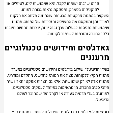
פריט שרבים ישמחו לקבל. היא שימושית לים, לטיולים או
לפיקניקים בפארק, ומספקת נראות גבוהה למותג.
השקעה במתנות פרקטיות מבטיחה שהמתנה תלווה את הלקוח
לאורך זמן ותמקסם את החשיפה והזכירות של המותג. מתנות
שימושיות נתפסות כבעלות ערך גבוה יותר, יוצרות תחושה חיובית
כלפי החברה ותורמות לשימור לקוחות.
גאדג'טים וחידושים טכנולוגיים
מרעננים
בעידן הדיגיטלי, שילוב גאדג'טים וחידושים טכנולוגיים במערך
מתנות הקיץ ללקוחות מציג את המותג כחדשני, מתקדם ומודרני.
מתנות אלה לא רק שימושיות, אלא גם יוצרות אפקט "וואו" ושיח
חיובי סביב החברה. הן מתאימות במיוחד לעסקים טכנולוגיים,
למותגים בעלי תדמית צעירה או לקהל יעד שמחובר לעולם
הדיגיטל.
דוגמאות לגאדג'טים טכנולוגיים שיכולים לשמש כמתנות קיץ