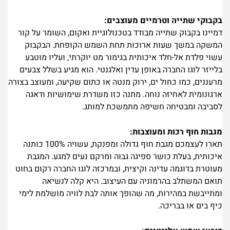
בקבוקי שתייה וטרמיים מעוצבים:
דמיינו בקבוק שתייה מבודד בטכנולוגיית ואקום, השומר על קור
המשקה במשך שעות ארוכות תחת השמש הקופחת. הבקבוק
עשוי פלדת אל-חלד איכותית בגימור מט יוקרתי, ועליו מוטבע
בלייזר לוגו החברה באופן עדין ואלגנטי. הוא מגיע בשלל צבעים
מרעננים, כמו כחול ים, ירוק מנטה או כתום שקיעה, ומעוצב בצורה
ארגונומית לאחיזה נוחה. מתנה כזו משדרת שימושיות ודאגה
לסביבה ומבטיחה חשיפה מתמשכת למותג.
מגבות חוף רכות ומעוצבות:
תארו לעצמכם מגבת חוף גדולה ומפנקת, עשויה 100% כותנה
איכותית, בעלת כושר ספיגה גבוה ומרקם נעים למגע. המגבת
מעוטרת בדוגמה עדינה וקיצית, ובמרכזה לוגו החברה רקום בחוט
תואם המשתלב בהרמוניה עם העיצוב. היא קלה לנשיאה
ומתייבשת במהירות, מה שהופך אותה לבת לוויה מושלמת לימי
כיף בים או בבריכה.