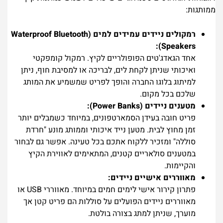
ממותגות:
רמקולים ניידים עמידים למים (Waterproof Bluetooth
Speakers):
אחד הגאדג'טים הפופולריים לקיץ. רמקול קומפקטי
ואיכותי שניתן לקחת לים, לבריכה או למסיבת חוף, ניתן
למיתוג בלוגו החברה והופך לפריט שמשמיע את המותג
שלכם בכל מקום.
מטענים ניידים (Power Banks):
פריט חובה בעידן הסמארטפונים, במיוחד כשמבלים יותר
זמן מחוץ לבית. מטען נייד איכותי וממותג מונע "חרדת
סוללה" ומזכיר ללקוח אתכם בכל טעינה. אפשר גם לבחור
במטענים סולאריים קטנים, המתאימים לאווירת הקיץ
והקיימות.
מאווררים אישיים ניידים:
פתרון קירור אישי לימים חמים במיוחד. מאווררי USB או
מאווררים ניידים הפועלים על סוללות הם פריט קטן אך
מוערך, שניתן למתג בצורה בולטת.