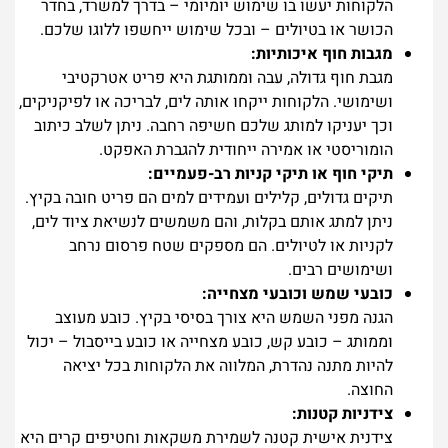
הלקוחות יעשו בו שימוש יומיומי – בדרך למשרד, בחדר
הכושר או בטיולים – ובכל שימוש ייחשפו ללוגו שלכם.
מגבות חוף איכותיות:
מגבת חוף גדולה, עבה וממותגת היא פריט אטרקטיבי
ושימושי. הלקוחות ייקחו אותה לים, לבריכה או לפיקניקים,
וכך יעניקו למותג שלכם חשיפה רחבה. ניתן לשלב כיתוב
הומוריסטי או אמירה ייחודית להגברת האפקט.
תיקי חוף או תיקי קניות רב-פעמיים:
תיקים גדולים, קלילים ועמידים למים הם פריט חובה בקיץ.
ניתן למתג אותם בקלות, והם משמשים לנשיאת ציוד לים,
לקניות או לטיולים. הם מספקים שטח פרסום נרחב
ושימושים רבים.
כובעי שמש וכובעי מצחייה:
הגנה מפני השמש היא צורך בסיסי בקיץ. כובע מעוצב
וממותג – כובע קש, כובע מצחייה או כובע בייסבול – יכול
להיות מתנה נהדרת, המלווה את הלקוחות בכל יציאה
החוצה.
צידניות קטנות:
צידנית אישית קטנה לשמירת משקאות וחטיפים קרים היא