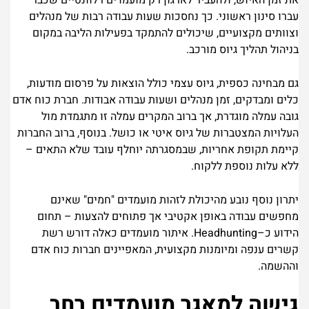
את זמן האיוש, ולהעביר לארגון רק מועמדים רלוונטיים שכבר
עברו סינון ראשוני. כך נחסכות שעות עבודה רבות של מנהלים
וצוותים מקצועיים, שיכולים להתמקד בפעילות הליבה במקום
בניהול תהליך גיוס מורכב.
גם מבחינה כספית, גיוס עצמי כולל הוצאות על פרסום מודעות,
כלים ומבדקים, זמן מנהלים ושעות עבודה אבודות. חברת כוח אדם
גובה עמלה מוגדרת, אך ברוב המקרים עמלה זו מתגמדת מול
העלויות המצטברות של גיוס איטי או כושל. בנוסף, ברוב החברות
קיימת תקופת אחריות, שבמסגרתה יוחלף עובד שלא התאים –
ללא עלות נוספת ללקוח.
יתרון נוסף נובע מהיכולת לזהות מועמדים "חמים" שאינם
מחפשים עבודה באופן אקטיבי אך פתוחים להצעות – תחום
הידוע כ–Headhunting. איתור מועמדים כאלה דורש רשת
קשרים ענפה ומיומנות מקצועית, המאפיינים חברות כוח אדם
וההשמה.
גישה למאגר מועמדים רחב