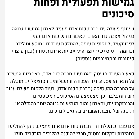
גמישות תפעולית ופחות
סיכונים
שיתוף פעולה עם חברת כוח אדם מעניק לארגון גמישות גבוהה
בניהול מצבת כוח האדם. כאשר נדרש כוח אדם זמני –
לפרויקטים, לתקופות עומס, להחלפת עובדים בחופשות לידה
וכדומה – גיוס ישיר יוצר התחייבויות ארוכות טווח (כגון פיצויי
פיטורים והתחייבויות נוספות).
כאשר העובד מועסק באמצעות חברת כוח אדם, האחריות הישירה
על תנאי ההעסקה, דיני העבודה והתשלומים הסוציאליים מוטלת
על החברה המעסיקה (חברת הכוח אדם), בעוד הלקוח משלם עבור
השירות בלבד. כך מצטמצמים הסיכונים המשפטיים
והבירוקרטיים, והארגון נהנה מגמישות גבוהה יותר בהגדלה או
הקטנה של מצבת העובדים בהתאם לצרכים.
אם עובד שנשלח דרך חברת כוח אדם אינו מתאים, ניתן להחליפו
במהירות ובקלות יחסית, מבלי להיכנס להליכים מורכבים מולו.