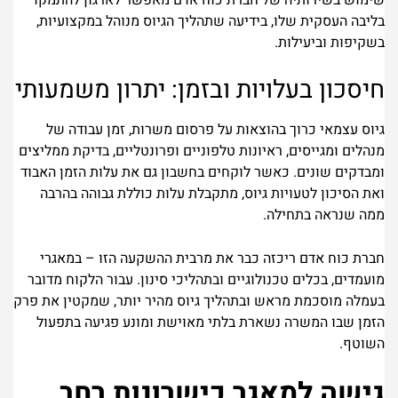
שימוש בשירותיה של חברת כוח אדם מאפשר לארגון להתמקד
בליבה העסקית שלו, בידיעה שתהליך הגיוס מנוהל במקצועיות,
בשקיפות וביעילות.
חיסכון בעלויות ובזמן: יתרון משמעותי
גיוס עצמאי כרוך בהוצאות על פרסום משרות, זמן עבודה של
מנהלים ומגייסים, ראיונות טלפוניים ופרונטליים, בדיקת ממליצים
ומבדקים שונים. כאשר לוקחים בחשבון גם את עלות הזמן האבוד
ואת הסיכון לטעויות גיוס, מתקבלת עלות כוללת גבוהה בהרבה
ממה שנראה בתחילה.
חברת כוח אדם ריכזה כבר את מרבית ההשקעה הזו – במאגרי
מועמדים, בכלים טכנולוגיים ובתהליכי סינון. עבור הלקוח מדובר
בעמלה מוסכמת מראש ובתהליך גיוס מהיר יותר, שמקטין את פרק
הזמן שבו המשרה נשארת בלתי מאוישת ומונע פגיעה בתפעול
השוטף.
גישה למאגר כישרונות רחב