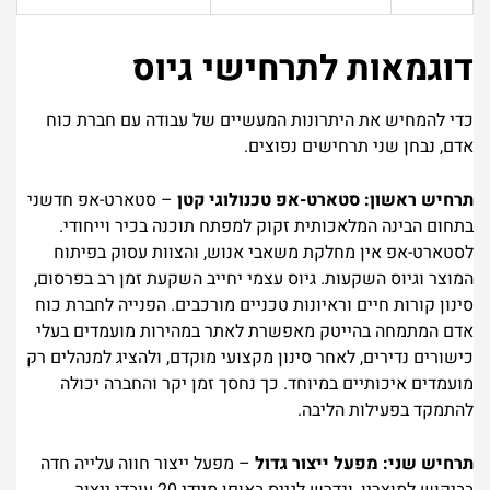
דוגמאות לתרחישי גיוס
כדי להמחיש את היתרונות המעשיים של עבודה עם חברת כוח
אדם, נבחן שני תרחישים נפוצים.
תרחיש ראשון: סטארט-אפ טכנולוגי קטן
– סטארט-אפ חדשני
בתחום הבינה המלאכותית זקוק למפתח תוכנה בכיר וייחודי.
לסטארט-אפ אין מחלקת משאבי אנוש, והצוות עסוק בפיתוח
המוצר וגיוס השקעות. גיוס עצמי יחייב השקעת זמן רב בפרסום,
סינון קורות חיים וראיונות טכניים מורכבים. הפנייה לחברת כוח
אדם המתמחה בהייטק מאפשרת לאתר במהירות מועמדים בעלי
כישורים נדירים, לאחר סינון מקצועי מוקדם, ולהציג למנהלים רק
מועמדים איכותיים במיוחד. כך נחסך זמן יקר והחברה יכולה
להתמקד בפעילות הליבה.
תרחיש שני: מפעל ייצור גדול
– מפעל ייצור חווה עלייה חדה