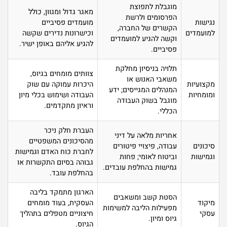
מוגבלת לתפוצת
מאגר גדול ומגוון, כולל
הפרסומים ולרשת
נגישות
מועמדים פסיביים
הקשרים של החברה,
למועמדים
וכישרונות נדירים שקשה
וקשה להגיע למועמדים
להגיע אליהם באופן ישיר.
פסיביים.
תלויה בניסיון מחלקת
צוותים מומחים בגיוס,
משאבי האנוש או
מקצועיות
היכרות עמוקה עם שוק
המנהלים המגייסים; ידע
ומומחיות
העבודה ושימוש בכלי מיון
מוגבל בשוק העבודה
וראיון מתקדמים.
הכללי.
העברת חלק ניכר
אחריות מלאה על דיני
מהסיכונים המשפטיים
סיכונים
עבודה, פיצויי פיטורים
לחברת כוח האדם וגמישות
וגמישות
וביטוח לאומי; פחות
גבוהה בסיום התקשרות או
גמישות בהחלפת עובדים.
בהחלפת עובד.
הארגון מתמקד בליבה
הסטת קשב ומשאבים
מיקוד
העסקית, בעוד מומחים
מפעילות הליבה למשימות
עסקי
חיצוניים מטפלים בתהליך
גיוס ומיון.
הגיוס.