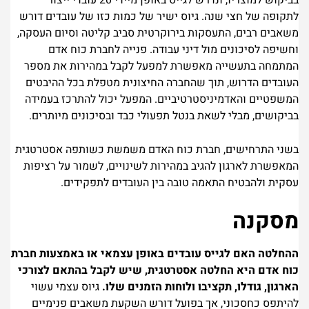
בביקוש למוצריו, ונדרש לגייס באופן מיידי 20 עובדי ייצור
לתקופה של חצי שנה. גיוס ישיר של כמות כזו של עובדים דורש
משאבים רבים, התעסקות בירוקרטית סביב קליטה וסיום העסקה,
וחשיפה לסיכונים מול דיני עבודה. פנייה לחברת כוח אדם
המתמחה בתעשייה מאפשרת למפעל לקבל במהירות את מספר
העובדים הדרוש, תוך שהחברה החיצונית מטפלת בכל ההיבטים
המשפטיים והאדמיניסטרטיביים. המפעל יכול להתרכז בעמידה
בביקושים, מבלי לשאת בנטל תפעולי כבד ובסיכונים מיותרים.
בשני התרחישים, חברת כוח האדם משמשת כשותפה אסטרטגית
המאפשרת לארגון להגיב במהירות לשינויים, לשמור על רציפות
עסקית ולהבטיח התאמה טובה בין העובדים לתפקידים.
מסקנה
ההחלטה האם לגייס עובדים באופן עצמאי או באמצעות חברת
כוח אדם היא החלטה אסטרטגית, שיש לקבל בהתאם לצורכי
הארגון, גודלו, תקציבו ולוחות הזמנים שלו.
גיוס עצמי עשוי
להיתפס כחסכוני, אך בפועל דורש השקעת משאבים פנימיים