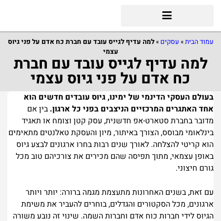
עמוד הבית
»
עסקים
»
למה עדיף לגייס עובד עם חברת כח אדם על פני גיוס
עצמי
למה עדיף לגייס עובד עם חברת
כח אדם על פני גיוס עצמי
בעולם העסקי הדינמי של ימינו, גיוס עובדים חדשים הוא
אחד האתגרים המרכזיים הניצבים בפני כל ארגון.
בין אם
מדובר בחברת סטארט-אפ חדשנית, עסק קטן וצומח או תאגיד
בינלאומי מבוסס, הצורך באיתור, מיון והעסקת טאלנטים מתאימים
הוא קריטי להצלחה. לאורך שנים רבות בחרו ארגונים לבצע גיוס
באופן עצמאי, מתוך תפיסה שהם מכירים את צורכיהם טוב מכל
גורם חיצוני.
עם זאת, בשנים האחרונות מתעצמת מגמה ברורה: יותר ויותר
ארגונים, מכל הסקטורים והגדלים, בוחרים להעביר את משימת
הגיוס לידי חברות כוח אדם וחברות השמה. שינוי זה נובע משורה