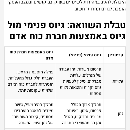
היכולת להגיב במהירות לשינויים בשוק, בביקושים ובמצב העסקי
הופכת לגורם תחרותי חשוב.
טבלת השוואה: גיוס פנימי מול
גיוס באמצעות חברת כוח אדם
גיוס באמצעות חברת כוח
קריטריון
גיוס עצמי (פנימי)
אדם
פרסום משרות, זמן עבודה
עמלה מוסכמת מראש,
של מנהלים, עלויות
העברת חלק גדול מהעלויות
עלויות
מבדקים, סיכון לטעויות
הנסתרות לחברת כוח האדם
גיוס יקרות והוצאות נלוות
ועלויות שקופות יותר.
נוספות.
תהליך ארוך הכולל
תהליך מהיר ויעיל, גישה
פרסום, סינון, ראיונות
מיידית למאגר מועמדים
זמן
מרובים ובדיקות, הגוזל
מסוננים, קיצור משמעותי
זמן רב ממשאבי החברה.
של זמן איוש המשרה.