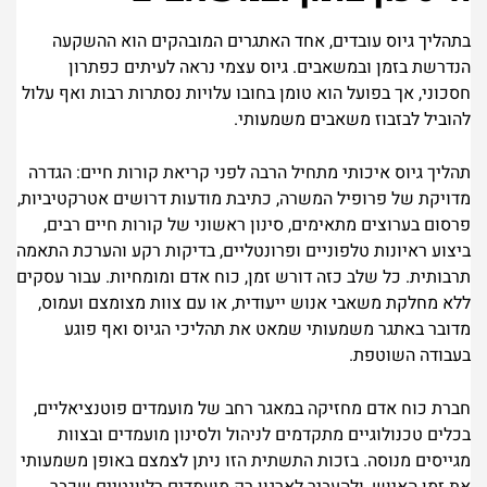
בתהליך גיוס עובדים, אחד האתגרים המובהקים הוא ההשקעה
הנדרשת בזמן ובמשאבים. גיוס עצמי נראה לעיתים כפתרון
חסכוני, אך בפועל הוא טומן בחובו עלויות נסתרות רבות ואף עלול
להוביל לבזבוז משאבים משמעותי.
תהליך גיוס איכותי מתחיל הרבה לפני קריאת קורות חיים: הגדרה
מדויקת של פרופיל המשרה, כתיבת מודעות דרושים אטרקטיביות,
פרסום בערוצים מתאימים, סינון ראשוני של קורות חיים רבים,
ביצוע ראיונות טלפוניים ופרונטליים, בדיקות רקע והערכת התאמה
תרבותית. כל שלב כזה דורש זמן, כוח אדם ומומחיות. עבור עסקים
ללא מחלקת משאבי אנוש ייעודית, או עם צוות מצומצם ועמוס,
מדובר באתגר משמעותי שמאט את תהליכי הגיוס ואף פוגע
בעבודה השוטפת.
חברת כוח אדם מחזיקה במאגר רחב של מועמדים פוטנציאליים,
בכלים טכנולוגיים מתקדמים לניהול ולסינון מועמדים ובצוות
מגייסים מנוסה. בזכות התשתית הזו ניתן לצמצם באופן משמעותי