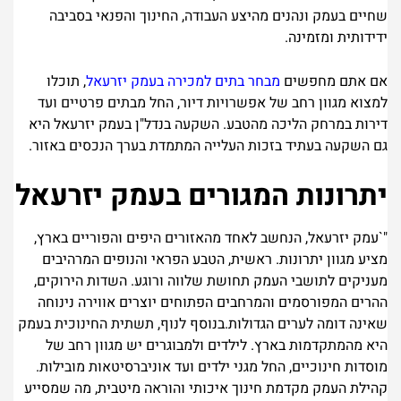
שחיים בעמק ונהנים מהיצע העבודה, החינוך והפנאי בסביבה
ידידותית ומזמינה.
אם אתם מחפשים
מבחר בתים למכירה בעמק יזרעאל
, תוכלו
למצוא מגוון רחב של אפשרויות דיור, החל מבתים פרטיים ועד
דירות במרחק הליכה מהטבע. השקעה בנדל"ן בעמק יזרעאל היא
גם השקעה בעתיד בזכות העלייה המתמדת בערך הנכסים באזור.
יתרונות המגורים בעמק יזרעאל
"`עמק יזרעאל, הנחשב לאחד מהאזורים היפים והפוריים בארץ,
מציע מגוון יתרונות. ראשית, הטבע הפראי והנופים המרהיבים
מעניקים לתושבי העמק תחושת שלווה ורוגע. השדות הירוקים,
ההרים המפורסמים והמרחבים הפתוחים יוצרים אווירה נינוחה
שאינה דומה לערים הגדולות.בנוסף לנוף, תשתית החינוכית בעמק
היא מהמתקדמות בארץ. לילדים ולמבוגרים יש מגוון רחב של
מוסדות חינוכיים, החל מגני ילדים ועד אוניברסיטאות מובילות.
קהילת העמק מקדמת חינוך איכותי והוראה מיטבית, מה שמסייע