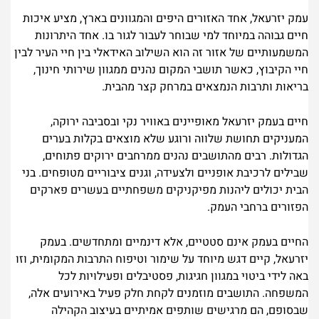
עמק יזרעאל, אחד האזורים היפים והמגוונים בארץ, מציע איכות
חיים גבוהה במיוחד למי שבוחר לעבור לגור בו. אחד היתרונות
המשמעותיים של אזור זה הוא השילוב האידאלי בין חיי העיר לבין
חיי הקיבוץ, כאשר תושבי המקום נהנים ממגוון שירותי חינוך,
בריאות ותרבות הנמצאים במרחק קצר מהבית.
חיים בעמק יזרעאל מאופיינים באוויר נקי ובסביבה ירוקה,
המעניקים תחושת שלווה ורוגע שלא מוצאים בקלות בערים
הגדולות. רבים מהתושבים נהנים ממרחבים ירוקים פתוחים,
שבילים לרכיבת אופניים ולצעידה, וגנים ציבוריים מטופחים. בני
הבית יכולים ליהנות מפיקניקים משפחתיים בעשרים פארקים
הפזורים ברחבי העמק.
החיים בעמק אינם סטטיים, אלא דינמיים ומתחדשים. בעמק
יזרעאל, קיים דגש מיוחד על שימור וטיפוח התרבות המקומית, וזו
באה לידי ביטוי במגוון חגיגות, פסטיבלים ופעילויות לכל
המשפחה. התושבים מוזמנים לקחת חלק פעיל באירועים אלה,
שבסופם, הם מרגישים שותפים אמיתיים בעיצוב הקהילה