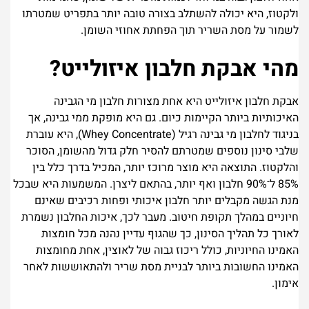
ולקטוז, היא יכולה להשתלב בצורה טובה יותר בתפריט שמטרתו
לשמור על מסת השריר תוך הפחתת אחוזי השומן.
מהי אבקת חלבון איזולייט?
אבקת חלבון איזולייט היא אחת מצורות חלבון מי הגבינה
האיכותיות ביותר הקיימות כיום. גם היא מופקת ממי גבינה, אך
בניגוד לחלבון מי גבינה רגיל (Whey Concentrate), היא עוברת
שלבי סינון נוספים שמטרתם להסיר חלק גדול מהשומן, הסוכר
והלקטוז.
התוצאה היא מוצר מרוכז יותר, המכיל בדרך כלל בין
85% ל־90% חלבון ואף יותר, בהתאם ליצרן. המשמעות היא שבכל
מנת הגשה מקבלים יותר חלבון איכותי ופחות רכיבים שאינם
חיוניים במהלך תקופת חיטוב.
מעבר לכך, איכות החלבון נשמרת
לאורך כל תהליך הסינון, כך שהגוף עדיין נהנה מכל חומצות
האמינו החיוניות, כולל ריכוז גבוה של לאוצין, אחת מחומצות
האמינו החשובות ביותר לבניית מסת שריר ולהתאוששות לאחר
אימון.