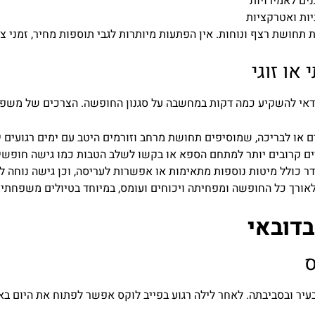
ים לאמירויות
יות ואטרקציות
חושת רצף ונוחות. אין הפתעות מיותרות לגבי תוספות מחיר, זמני צ'ק
או זוגי
אי להשקיע כמה דקות במחשבה על סגנון החופשה. הצרכים של משפחה
 או לבריכה, שמוסיפים תחושת מרחב וזורמים היטב עם ימים רגועים י
ם קרובים יותר למתחם הספא או בקשו לשלב הטבות כמו גישה חופשית
 כולל מיטות נוספות מתאימות או אפשרות לעריסה, וכן גישה נוחה למ
ורך כל החופשה ומפחיתה ויכוחים ועומס, במיוחד בטיולים משפחתיי
בדובאי
ס
ם בעיר ובסביבתה. לאחר לילה רגוע בפייב לוקס אפשר לפתוח את היום 