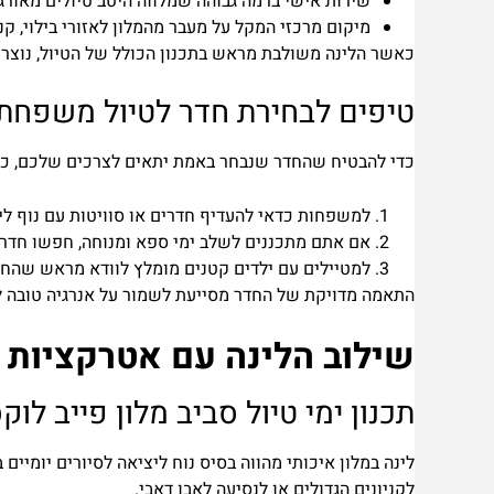
שירות אישי ברמה גבוהה שמלווה היטב טיולים מאורגנ
מיקום מרכזי המקל על מעבר מהמלון לאזורי בילוי, קנ
כאשר הלינה משולבת מראש בתכנון הכולל של הטיול, נוצרת ת
טיפים לבחירת חדר לטיול משפחתי 
כדי להבטיח שהחדר שנבחר באמת יתאים לצרכים שלכם, כד
למשפחות כדאי להעדיף חדרים או סוויטות עם נוף לים
אם אתם מתכננים לשלב ימי ספא ומנוחה, חפשו חדרי
למטיילים עם ילדים קטנים מומלץ לוודא מראש שהחדר
התאמה מדויקת של החדר מסייעת לשמור על אנרגיה טובה לא
שילוב הלינה עם אטרקציות 
תכנון ימי טיול סביב מלון פייב לוק
לינה במלון איכותי מהווה בסיס נוח ליציאה לסיורים יומיי
לקניונים הגדולים או לנסיעה לאבו דאבי.