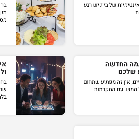
ינטימיות של בית יש רגע
בר 
ת
משפ
מסו
ום AI: המגמה החדשה
אי
 שלכם
ול
יים, אין זה מפתיע שתחום
בחי
 ממש. עם התקדמות
שדו
בלת