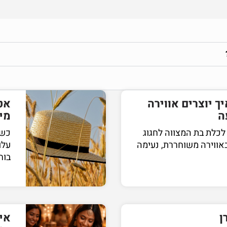
ך יוצרים אווירה
אטר
ה
מים
לכלת בת המצווה לחגוג
כשח
אווירה משוחררת, נעימה
עלו
בוח
ן
אי