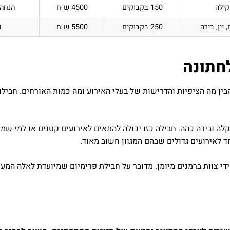
טקילה
150 בקבוקים
4500 ש"ח
הנחה בה
 יין, בירה
250 בקבוקים
5500 ש"ח
כ
חתונה
ין מה הציפיות והדרישות של בעלי האירוע ומה כמות האורחים. חבילות
 קלה ובירה כהה. חבילה כזו יכולה להתאים לאירועים קטנים או למי ש
חד לאירועים גדולים שבהם המגוון חשוב מאוד.
 ידי צוות ברמנים מיומן. מדובר על חבילת פרימיום שמיועדת לאלה המע