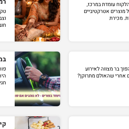
רמ
 הלקוח עומדת במרכז,
ל מוצרים אטרקטיביים
טקס
. מכירת
וצב
חוב
במ
וך בר מצווה לאירוע
פור
 אחרי שהאולם מתרוקן?
היה
חגי
קיי