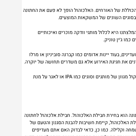
הכוללת של האורחים. האלכוהול הופך לא פעם את החתונה
ובסוגים השונים של המשקאות המוצעים.
לצתנו היא לכלול מותגי וודקה מוכרים ואיכותיים
כמו ג׳ין טוניק.
ינים, בעוד יינות אדומים כמו קברנה סוביניון או מרלו
נים את חגיגת האירוע אלא גם משדרים תחושה של יוקרה.
לבסוף, בירות הן המועדפות על פני רבים, במיוחד במהלך החודשים החמים של הקיץ. בעבודה עם ספקי אלכוהול לחתונות, כדאי לשקול מגוון של מותגים וסוגים כמו IPA או לאגר על מנת
ונה הוא בחירת חבילת האלכוהול. חבילת אלכוהול לחתונה
ת האלכוהול, קיימת חשיבות להבנת הסגנון והטעם של
מחה וקלילה. כמו כן, כדאי לבדוק האם אתם מעדיפים