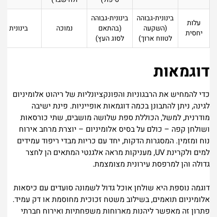
בינונית-גבוהה
בינונית-גבוהה
עלות
(השקעה
(בהתאם
נמוכה
בינונית
יחסית
לטווח ארוך)
לסוג העץ)
דוגמאות
כדי להמחיש את הרבגוניות והפונקציונליות של ריהוט אלומיניום
לגינה, ניתן להתבונן בכמה דוגמאות אופייניות. פינת ישיבה
מודרנית, למשל, הכוללת ספת שלושה מושבים, שתי כורסאות
ושולחן קפה – כולם על בסיס אלומיניום – יוצרת מרחב אירוח
נוח ומזמין. המסגרות הדקות, יחד עם כריות מבדי ריפוד עמידים
למים ולקרינת UV, מעניקות מראה אלגנטי המתאים הן לחצר
גדולה והן למרפסת עירונית מצומצמת.
דוגמה נוספת היא שולחן אוכל גדול לשמונה סועדים עם כיסאות
אלומיניום תואמים, בשילוב משטח זכוכית מחוסמת או דק עמיד.
פתרון זה מאפשר ליהנות מארוחות משפחתיות ואירוח חברתי