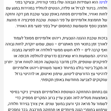
לגינה
הוא העמידות הגבוהה שלו בפני קורוזיה, ובעיקר בפני
חלודה. בניגוד לברזל או פלדה, הנוטים להחליד במהירות במגע עם
לחות ואוויר, אלומיניום מפתח באופן טבעי שכבת מגן דקה וחזקה
של תחמוצת אלומיניום על פני השטח. שכבת פסיבציה זו מונעת
חמצון נוסף ומשמשת כמחסום יעיל בפני פגעי מזג האוויר.
בזכות שכבת ההגנה הטבעית, ריהוט אלומיניום מסוגל לעמוד
לאורך זמן בתנאי חוץ מאתגרים – גשם, שמש יוקדת, לחות גבוהה
ואף קרבה לים – ללא חשש ממשי לחלודה או לפגיעה במבנה
הרהיט. המשמעות היא שאינכם נדרשים להחלפה תכופה או
לתיקונים שוטפים, ולכן מדובר בהשקעה חכמה לטווח ארוך. יתרון
זה מקבל ביטוי בולט במיוחד כאשר משווים ריהוט אלומיניום
לרהיטי עץ הדורשים ליטוש, שימון ואיטום, או לרהיטי ברזל
שזקוקים לצביעה מחודשת באופן תקופתי.
גם בתחום התחזוקה השוטפת האלומיניום מצטיין: ניקוי בסיסי
באמצעות מטלית לחה וסבון עדין ברוב המקרים מספיק כדי
לשמור על מראה נקי ורענן במשך שנים. אין צורך בגירוד חלודה,
שימוש בחומרי הגנה מיוחדים או תחזוקה מורכבת. בכך נחסכים