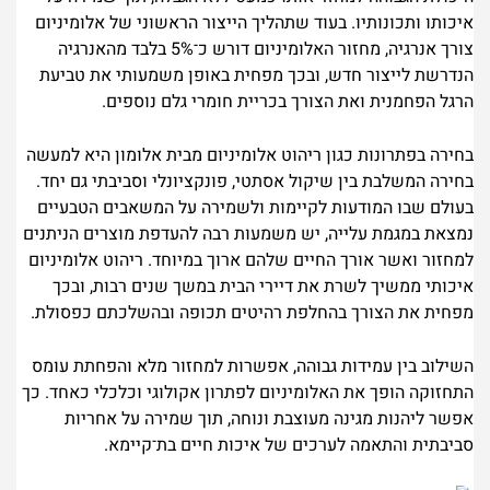
איכותו ותכונותיו. בעוד שתהליך הייצור הראשוני של אלומיניום
צורך אנרגיה, מחזור האלומיניום דורש כ־5% בלבד מהאנרגיה
הנדרשת לייצור חדש, ובכך מפחית באופן משמעותי את טביעת
הרגל הפחמנית ואת הצורך בכריית חומרי גלם נוספים.
בחירה בפתרונות כגון ריהוט אלומיניום מבית אלומון היא למעשה
בחירה המשלבת בין שיקול אסתטי, פונקציונלי וסביבתי גם יחד.
בעולם שבו המודעות לקיימות ולשמירה על המשאבים הטבעיים
נמצאת במגמת עלייה, יש משמעות רבה להעדפת מוצרים הניתנים
למחזור ואשר אורך החיים שלהם ארוך במיוחד. ריהוט אלומיניום
איכותי ממשיך לשרת את דיירי הבית במשך שנים רבות, ובכך
מפחית את הצורך בהחלפת רהיטים תכופה ובהשלכתם כפסולת.
השילוב בין עמידות גבוהה, אפשרות למחזור מלא והפחתת עומס
התחזוקה הופך את האלומיניום לפתרון אקולוגי וכלכלי כאחד. כך
אפשר ליהנות מגינה מעוצבת ונוחה, תוך שמירה על אחריות
סביבתית והתאמה לערכים של איכות חיים בת־קיימא.