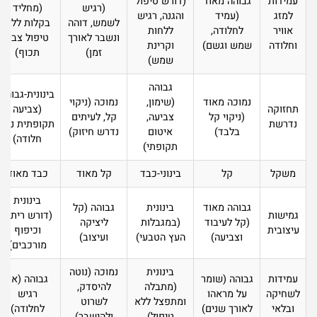
עמידות
גבוהה מאוד
(דורש טיפול
(רגיש
(מחליד
למזג
(עמיד
והגנה, רגיש
לשמש, דוהה
בקלות ללא
אוויר
לחלודה,
ללחות
ונשבר לאורך
טיפול צבע
וחלודה
שמש וגשם)
וקרינת
זמן)
תכוף)
שמש)
גבוהה
בינונית-גבוהה
נמוכה מאוד
(שימון,
נמוכה (ניקוי
תחזוקה
(צביעה
(ניקוי קל
צביעה,
קל, לעיתים
נדרשת
תקופתית נגד
בלבד)
איטום
נדרש חיזוק)
חלודה)
תקופתי)
משקל
קל
בינוני-כבד
קל מאוד
כבד מאוד
בינונית
גבוהה מאוד
בינונית
גבוהה (קל
גמישות
(דורש ריתוך
(קל לעיבוד
(במגבלות
ליציקה
עיצובית
וכיפוף
וצביעה)
העץ הטבעי)
ועיצוב)
מורכבים)
בינונית
נמוכה (נוטה
עמידות
גבוהה (שומר
גבוהה (אך
(מתבלה
להיסדק,
לשחיקה
על מראהו
רגיש
ומתפצל ללא
לשרוט
ובלאי
לאורך שנים)
לחלודה)
טיפול)
ולהישבר)