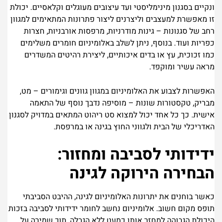
ונקיים בסגנון מינימליסטי ועד עיצובים מעוגלים וקלאסיים. יכולת
זו מאפשרת למעצבים וליצרנים ליצור פתרונות המתאימים למגוון
רחב של סגנונות – גינות מודרניות, מרפסות אורבניות, חצרות
כפריות ועוד. בנוסף, ניתן לשלב באלומיניום חומרים משלימים
כמו זכוכית, עץ או בדים איכותיים, ליצירת רהיטים המשדרים
מראה עשיר ומוקפד.
האפשרות לצבוע את האלומיניום במגוון גוונים וגימורים – מט,
מבריק, טקסטורות שונות – מוסיפה נדבך נוסף של התאמה
אישית. כך כל אחד יכול למצוא סט ריהוט המתאים במדויק לסגנון
האדריכלי של הבית ולגווני החוץ בגינה או במרפסת.
ידידותי לסביבה ומחזור:
הבחירה הירוקה לגינה
כאשר בוחנים את יתרונות האלומיניום לגינה, ההיבט הסביבתי
תופס מקום חשוב. אלומיניום נחשב לחומר ידידותי לסביבה בזכות
היכולת הגבוהה למחזר אותו כמעט ללא הגבלה, תוך שמירה על