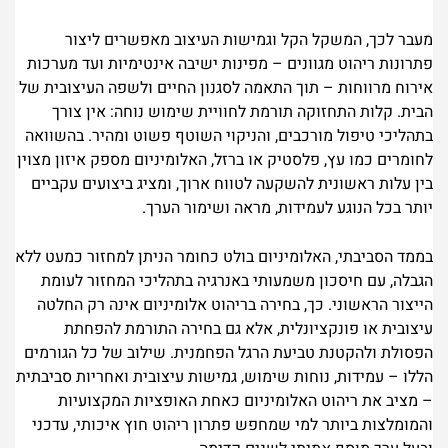
מעבר לכך, המשקל הקל וגמישות העיצוב מאפשרים ליצור
פתרונות ריהוט מגוונים – מפינות ישיבה אינטימיות ועד מערכות
אירוח מרווחות – תוך התאמה לסגנון החיים ולשפה העיצובית של
הבית. קלות התחזוקה תורמת לחוויית שימוש נוחה: אין צורך
בתהליכי טיפול מורכבים, והניקוי השוטף פשוט ומהיר. בהשוואה
לחומרים כמו עץ, פלסטיק או ברזל, האלומיניום מספק איזון מצוין
בין עלות ראשונית להשקעה לטווח ארוך, ומציג ביצועים עקביים
יותר בכל הנוגע לעמידות, מראה ושימור הערך.
בממד הסביבתי, האלומיניום בולט כחומר הניתן למחזור כמעט ללא
הגבלה, עם חיסכון משמעותי באנרגיה בתהליכי המחזור לעומת
הייצור הראשוני. כך, בחירה בריהוט אלומיניום אינה רק החלטה
עיצובית או פונקציונלית, אלא גם בחירה התורמת להפחתת
הפסולת ולהקטנת טביעת הרגל הפחמנית. שילוב של כל הגורמים
הללו – עמידות, נוחות שימוש, גמישות עיצובית ואחריות סביבתית
– מציב את ריהוט האלומיניום כאחת האופציות המקצועיות
והמומלצות ביותר למי שמחפש פתרון ריהוט חוץ איכותי, עדכני