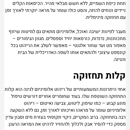
תחת כיפת השמיים, ללא חשש מבלאי מהיר. הכיסאות הקלים
ניידים ונוחים להזזה, והסט כולו שומר על מראה יוקרתי לאורך זמן
עם תחזוקה מינימלית.
מעבר לפינות ישיבה ואוכל, אלומיניום מתאים גם למיטות שיזוף
מתכווננות, נדנדות, כורסאות יחיד וספסלים. מגוון הגימורים –
מאפור מט ועד שחור אלגנטי – מאפשר לשלב את הריהוט בכל
קונספט עיצובי ולהתאים אותו לשפה האדריכלית של הבית
והגינה.
קלות תחזוקה
אחד היתרונות המשמעותיים של ריהוט אלומיניום לגינה הוא קלות
התחזוקה השוטפת שלו. בעוד שחומרים אחרים דורשים טיפול
מונע קבוע – כמו שימון, ליטוש, צביעה ואיטום – ריהוט
אלומיניום שומר על מראהו ואיכותו לאורך זמן, גם ללא השקעה
רבה בתחזוקה. ברוב המקרים, ניקוי תקופתי בעזרת מים וסבון עדין
מספק כדי להסיר אבק ולכלוך ולהחזיר לרהיט את המראה הרענן.