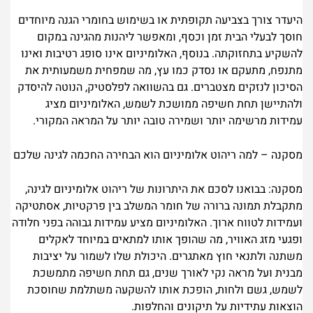
היעדר צורך בצביעה תקופתית או בשימוש בחומרי הגנה מיוחדים
חוסך לבעלי הבית זמן וכסף, ומאפשר ליהנות מהגינה במקום
להשקיע בתחזוקתה. בנוסף, האלומיניום אינו סופג רטיבות ואינו
מתנפח, מתעקם או נסדק כמו עץ, מה שמפחית משמעותית את
הסיכון לנזקים מצטברים. גם בהשוואה לפלסטיק, הנוטה להיסדק
ולהתיישן תחת חשיפה ממושכת לשמש, האלומיניום מציג
עמידות מרשימה יותר ושמירה טובה יותר על המראה המקורי.
מסקנה – למה ריהוט אלומיניום הוא הבחירה החכמה לגינה שלכם
מסקנה: בבואנו לסכם את היתרונות של ריהוט אלומיניום לגינה,
מתקבלת תמונה ברורה של חומר המשלב בין פרקטיות, אסתטיקה
ועמידות לטווח ארוך. האלומיניום מציע עמידות גבוהה בפני חלודה
ופגעי מזג האוויר, מה שהופך אותו למתאים במיוחד לאקלים
משתנה ולתנאי חוץ מאתגרים. היכולת שלו לשמור על יציבות
מבנית ועל מראה נקי לאורך שנים, גם תחת חשיפה מתמשכת
לשמש, גשם ולחות, הופכת אותו להשקעה משתלמת שחוסכת
הוצאות עתידיות על תיקונים והחלפות.