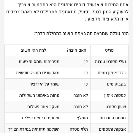
אחת הסיבות שאנשים דוחים אימונים היא התחושה שצריך
להשקיע המון כסף. בפועל, מתאמנים מתחילים לא באמת צריכים
ארון מלא ציוד מקצועי.
הנה טבלה שמראה מה באמת חשוב בתחילת הדרך:
פריט
האם חובה?
למה הוא חשוב
נעלי ספורט טובות
כן
מפחיתות עומס ופציעות
בגדי אימון נוחים
כן
מאפשרים תנועה חופשית
בקבוק מים
כן
שומר על הידרציה
כפפות אימון
לא חובה
נוחות באימוני משקולות
שעון ספורט
לא חובה
מעקב אחר פעילות
גומיות התנגדות
מומלץ
אימונים ביתיים יעילים
אבקות ותוספים
תלוי מטרה
השלמה תזונתית במידת הצורך