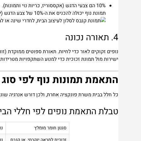
10%
הם צבעי הדגש (אקססוריז, כריות נוי ותמונות).
תמונת נוף יכולה להכניס את ה-10% של צבע הדגש (למשל, שקיעה כתומה וחמה בחדר שכולו גווני אפור ולבן) ובכך להפיח חיים בחלל מונוכרומטי.
4. תאורה נכונה
נופים זקוקים לאור כדי לחיות. תאורת ספוטים ממוקדת (זו
ישירות מול תמונת זכוכית כדי למנוע השתקפויות מטרידות.
התאמת תמונות נוף לפי סוג 
כל חלל בבית משרת פונקציה אחרת, ולכן דורש אנרגיה שונ
טבלת התאמת נופים לפי חללי הבי
סגנון חומר מומלץ
נו
זכוכית למראה יוקרתי, או קנבס
נו