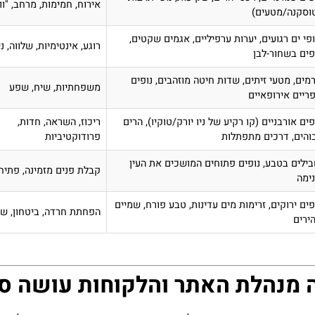
אירוח, חמימות, מרחב, "וו
וסקנה/מטעים)
פי ים רגועים, יערות ערפיליים, אגמים שקטים,
רוגע, אינטימיות, שלווה, נ
פים בשחור-לבן
מים, מטעי זיתים, שדות חיטה מוזהבים, נופים
משפחתיות, שיח, שפע
ריים אירופאיים
פים אורבניים (קו רקיע של ניו יורק/טוקיו), הרים
ריכוז, השראה, חדות,
והים, דרכים מתפתלות
פרודוקטיביות
ילים בטבע, נופים פתוחים המושכים את העין
קבלת פנים מזמינה, פתיח
ימה
פים ירוקים, זרימות מים עדינות, טבע פורח, שמיים
הפחתת חרדה, ביטחון, של
ירים
נה מנהלת האתר והלקוחות עושה ס