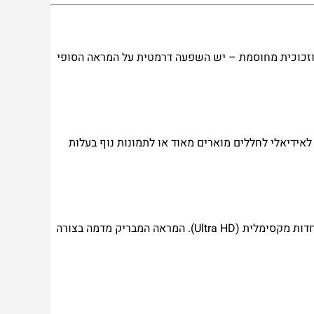
 וזכוכית מחוסמת – יש השפעה דרמטית על המראה הסופי
ידיאלי לחללים מוארים מאוד או לתמונות נוף בעלות
הזכוכית היא הבחירה המודרנית והיוקרתית. הדפסה ישירה על זכוכית מחוסמת מעניקה עומק יוצא דופן לתמונות נוף, ברק מרהיב וחדות מקסימלית (Ultra HD). המראה המבריק מדמה בצורה