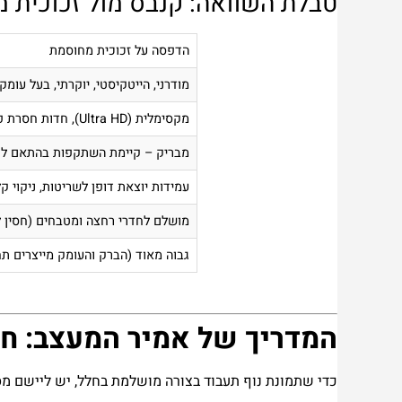
טבלת השוואה: קנבס מול זכוכית 
הדפסה על זכוכית מחוסמת
מודרני, הייטקיסטי, יוקרתי, בעל עומק
מקסימלית (Ultra HD), חדות חסרת פשרות
מבריק – קיימת השתקפות בהתאם ל
עמידות יוצאת דופן לשריטות, ניקוי 
מושלם לחדרי רחצה ומטבחים (חסין ל
גבוה מאוד (הברק והעומק מייצרים תח
המדריך של אמיר המעצב: חו
כדי שתמונת נוף תעבוד בצורה מושלמת בחלל, יש ליישם מס