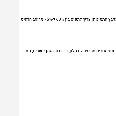
אם אתם תולים תמונת נוף פנורמית מעל רהיט מרכזי (כמו ספה בסלון, קונסולה בכניסה או מיטה בחדר השינה), רוחב התמונה (או מקבץ התמונות) צריך לתפוס בין 60% ל-75% מרוחב הרהיט
טעות הנפוצה ביותר היא תליית תמונות גבוה מדי. מרכז התמונה צריך להיות בגובה העיניים של אדם בוגר ממוצע – כ-145 עד 150 סנטימטרים מהרצפה. בסלון, שבו רוב הזמן יושבים, ניתן