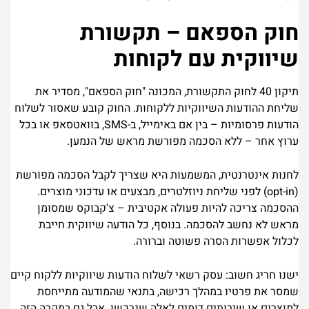
חוק הספאם – תקשורת
שיווקית עם לקוחות
תיקון 40 לחוק התקשורת, המכונה "חוק הספאם", מסדיר את
שליחת ההודעות השיווקיות ללקוחות. החוק קובע שאסור לשלוח
הודעות פרסומיות – בין אם באימייל, ב-SMS, בוואטסאפ או בכל
ערוץ אחר – ללא הסכמה מפורשת מראש של הנמען.
לחנות אינטרנטית, המשמעות היא שצריך לקבל הסכמה מפורשת
(opt-in) לפני שליחת ניוזלטרים, מבצעים או עדכוני מוצרים.
ההסכמה צריכה להיות פעולה אקטיבית – צ'קבוקס שמסומן
מראש לא נחשב להסכמה. בנוסף, כל הודעה שיווקית חייבת
לכלול אפשרות הסרה פשוטה וברורה.
ישנו חריג חשוב: עסק רשאי לשלוח הודעות שיווקיות ללקוח קיים
שמסר את פרטיו במהלך רכישה, בתנאי שהמודעה מתייחסת
למוצרים או שירותים דומים לאלה שנרכשו. אבל גם במקרה הזה,