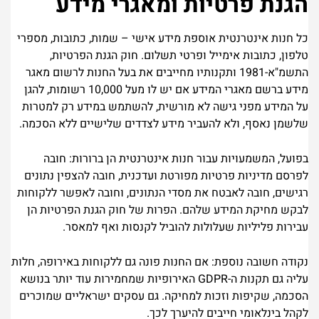
הגנת פרטיות ומאגרי מידע
כל חנות אינטרנטית אוספת מידע אישי – שמות, כתובות, מספרי
טלפון, כתובות אימייל ופרטי תשלום.
חוק הגנת הפרטיות,
התשמ"א-1981
ותקנותיו מחייבים את בעל החנות לרשום מאגר
מידע ברשם מאגרי המידע אם יש לו מעל 10,000 רשומות, להגן
על המידע מפני גישה לא מורשית, להשתמש במידע רק למטרות
שלשמן נאסף, ולא להעביר מידע לצדדים שלישיים ללא הסכמה.
בפועל, המשמעויות עבור חנות אינטרנטית הן ברורות: חובה
לפרסם מדיניות פרטיות מפורטת ועדכנית, חובה להצפין נתונים
רגישים, חובה לאבטח את מסדי הנתונים, וחובה לאפשר ללקוחות
לבקש מחיקת המידע שלהם. הפרות של חוק הגנת הפרטיות הן
עבירות פליליות שעלולות להוביל לקנסות ואף למאסר.
נקודה חשובה נוספת: אם החנות פונה גם ללקוחות באירופה, חלות
עליה גם תקנות ה-GDPR האירופיות שמחמירות עוד יותר בנושא
הסכמה, שקיפות וזכות למחיקה. גם עסקים ישראליים שמוכרים
לקהל בינלאומי חייבים להיערך לכך.