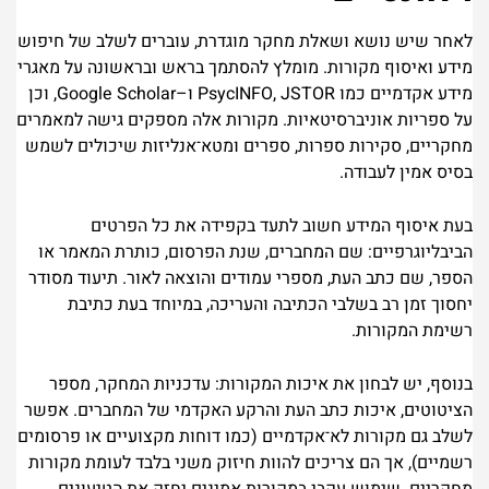
לאחר שיש נושא ושאלת מחקר מוגדרת, עוברים לשלב של חיפוש
מידע ואיסוף מקורות. מומלץ להסתמך בראש ובראשונה על מאגרי
מידע אקדמיים כמו PsycINFO, JSTOR ו–Google Scholar, וכן
על ספריות אוניברסיטאיות. מקורות אלה מספקים גישה למאמרים
מחקריים, סקירות ספרות, ספרים ומטא־אנליזות שיכולים לשמש
בסיס אמין לעבודה.
בעת איסוף המידע חשוב לתעד בקפידה את כל הפרטים
הביבליוגרפיים: שם המחברים, שנת הפרסום, כותרת המאמר או
הספר, שם כתב העת, מספרי עמודים והוצאה לאור. תיעוד מסודר
יחסוך זמן רב בשלבי הכתיבה והעריכה, במיוחד בעת כתיבת
רשימת המקורות.
בנוסף, יש לבחון את איכות המקורות: עדכניות המחקר, מספר
הציטוטים, איכות כתב העת והרקע האקדמי של המחברים. אפשר
לשלב גם מקורות לא־אקדמיים (כמו דוחות מקצועיים או פרסומים
רשמיים), אך הם צריכים להוות חיזוק משני בלבד לעומת מקורות